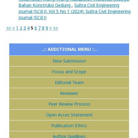
Bahan Konstruksi Gedung
,
Sultra Civil Engineering
Journal (SCiEJ): Vol 5 No 1 (2024): Sultra Civil Engineering
Journal (SCiEJ)
<<
<
1
2
3
4
5
6
7
8
9
>
>>
..:: ADDITIONAL MENU ::..
New Submission
Focus and Scope
Editorial Team
Reviewer
Peer Review Process
Open Acces Statement
Publication Ethics
Author Guidlines