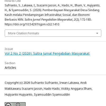
How to Cite
Sufrianto, S., Lakawa, I., Isazarni Jassin, A., Hado, H., Ilham, V., Hujiyanto,
H., & Syamsuddin, S. (2026). Pemberdayaan Masyarakat Desa Sindang
Kasih melalui Pendampingan Infrastruktur, Sosial, dan Ekonomi
Berbasis KKN.
Sultra Jurnal Pengabdian Masyarakat
,
2
(2), 172-185.
https://doi.org/10.54297/sjpm.v2i2.1410
More Citation Formats
Issue
Vol 2 No 2 (2026): Sultra Jurnal Pengabdian Masyarakat
Section
Articles
Copyright (c) 2026 Sufrianto Sufrianto, Irwan Lakawa, Andi
Makkawaru Isazarni Jassin, Hado Hado, Vickky Anggara Ilham,
Hujiyanto Hujiyanto, Syamsuddin Syamsuddin