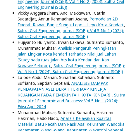
Engineering Journal (SCiEJ): Vol 4 No 2 (2023): Sultra Civil
Engineering Journal (SCiEJ)
Vickky Anggara Ilham, Andi Makkawaru, Catrin
Sudardjat, Annur Rahmadhani Asana,
Pemodelan 2D
Daerah Rawan Banjir Sungai Lepo – Lepo Kota Kendari
,
Sultra Civil Engineering Journal (SCiEJ): Vol 5 No 1 (2024):
Sultra Civil Engineering Journal (SCiEJ)
Hujiyanto Hujiyanto, Irwan Lakawa, Sufrianto Sufrianto,
Muhammad Muhsar,
Analisis Pengaruh Peningkatan
Jalan Lingkar Kota kendari Terhadap Nilai Jual Lahan
(Study pada ruas jalan bts kota Kendari dan Kab
Konawe Selatan)
,
Sultra Civil Engineering Journal (SCiEJ):
Vol 5 No 1 (2024): Sultra Civil Engineering Journal (SCiEJ)
La ode Abdul Manan, Suharlian Suharlian, Sufrianto
Sufrianto, Septiani Septiani,
ANALISIS DAMPAK
PENDAPATAN ASLI DERAH TERHAAP KINERJA
KEUANGAN PADA PEMERINTAH KOTA KENDARI
,
Sultra
Journal of Economic and Business: Vol 5 No 1 (2024):
Edisi April 2024
Muhammad Muhsar, Sufrianto Sufrianto, Hakiman
Hakiman, Hado Hado,
Analisis Kelayakan Kualitas
Material Batu Pecah Dan Pasir Asal Kelurahan Wandoka
Kecamatan Wangi-Wangi Kabupaten Wakatobi Sebagai