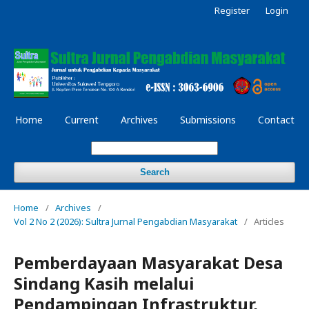
Register
Login
Home
Current
Archives
Submissions
Contact
Search
Home
/
Archives
/
Vol 2 No 2 (2026): Sultra Jurnal Pengabdian Masyarakat
/
Articles
Pemberdayaan Masyarakat Desa
Sindang Kasih melalui
Pendampingan Infrastruktur,