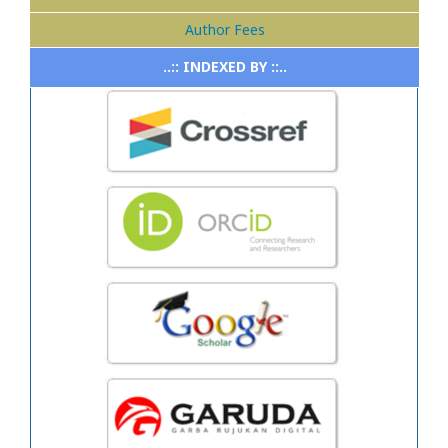
Author Fees
..:: INDEXED BY ::..