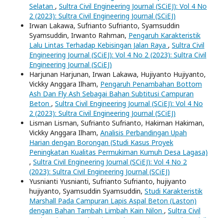
Selatan
,
Sultra Civil Engineering Journal (SCiEJ): Vol 4 No
2 (2023): Sultra Civil Engineering Journal (SCiEJ)
Irwan Lakawa, Sufrianto Sufrianto, Syamsuddin
Syamsuddin, Irwanto Rahman,
Pengaruh Karakteristik
Lalu Lintas Terhadap Kebisingan Jalan Raya
,
Sultra Civil
Engineering Journal (SCiEJ): Vol 4 No 2 (2023): Sultra Civil
Engineering Journal (SCiEJ)
Harjunan Harjunan, Irwan Lakawa, Hujiyanto Hujiyanto,
Vickky Anggara Ilham,
Pengaruh Penambahan Bottom
Ash Dan Fly Ash Sebagai Bahan Subtitusi Campuran
Beton
,
Sultra Civil Engineering Journal (SCiEJ): Vol 4 No
2 (2023): Sultra Civil Engineering Journal (SCiEJ)
Lisman Lisman, Sufrianto Sufrianto, Hakiman Hakiman,
Vickky Anggara Ilham,
Analisis Perbandingan Upah
Harian dengan Borongan (Studi Kasus Proyek
Peningkatan Kualitas Permukiman Kumuh Desa Lagasa)
,
Sultra Civil Engineering Journal (SCiEJ): Vol 4 No 2
(2023): Sultra Civil Engineering Journal (SCiEJ)
Yusnianti Yusnianti, Sufrianto Sufrianto, hujiyanto
hujiyanto, Syamsuddin Syamsuddin,
Studi Karakteristik
Marshall Pada Campuran Lapis Aspal Beton (Laston)
dengan Bahan Tambah Limbah Kain Nilon
,
Sultra Civil