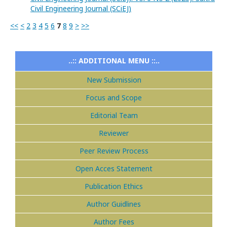
Civil Engineering Journal (SCiEJ)
<<
<
2
3
4
5
6
7
8
9
>
>>
..:: ADDITIONAL MENU ::..
New Submission
Focus and Scope
Editorial Team
Reviewer
Peer Review Process
Open Acces Statement
Publication Ethics
Author Guidlines
Author Fees