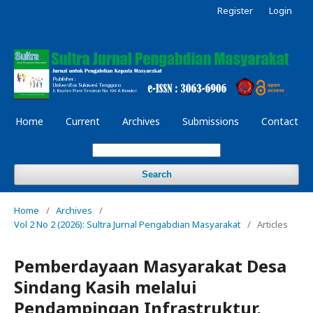
Register
Login
Home
Current
Archives
Submissions
Contact
Search
Home
/
Archives
/
Vol 2 No 2 (2026): Sultra Jurnal Pengabdian Masyarakat
/
Articles
Pemberdayaan Masyarakat Desa
Sindang Kasih melalui
Pendampingan Infrastruktur,