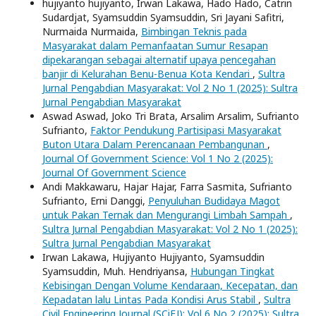
hujiyanto hujiyanto, Irwan Lakawa, Hado Hado, Catrin
Sudardjat, Syamsuddin Syamsuddin, Sri Jayani Safitri,
Nurmaida Nurmaida,
Bimbingan Teknis pada
Masyarakat dalam Pemanfaatan Sumur Resapan
dipekarangan sebagai alternatif upaya pencegahan
banjir di Kelurahan Benu-Benua Kota Kendari
,
Sultra
Jurnal Pengabdian Masyarakat: Vol 2 No 1 (2025): Sultra
Jurnal Pengabdian Masyarakat
Aswad Aswad, Joko Tri Brata, Arsalim Arsalim, Sufrianto
Sufrianto,
Faktor Pendukung Partisipasi Masyarakat
Buton Utara Dalam Perencanaan Pembangunan
,
Journal Of Government Science: Vol 1 No 2 (2025):
Journal Of Government Science
Andi Makkawaru, Hajar Hajar, Farra Sasmita, Sufrianto
Sufrianto, Erni Danggi,
Penyuluhan Budidaya Magot
untuk Pakan Ternak dan Mengurangi Limbah Sampah
,
Sultra Jurnal Pengabdian Masyarakat: Vol 2 No 1 (2025):
Sultra Jurnal Pengabdian Masyarakat
Irwan Lakawa, Hujiyanto Hujiyanto, Syamsuddin
Syamsuddin, Muh. Hendriyansa,
Hubungan Tingkat
Kebisingan Dengan Volume Kendaraan, Kecepatan, dan
Kepadatan lalu Lintas Pada Kondisi Arus Stabil
,
Sultra
Civil Engineering Journal (SCiEJ): Vol 6 No 2 (2025): Sultra