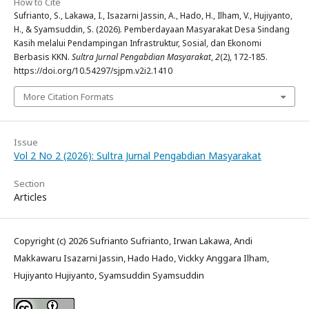
How to Cite
Sufrianto, S., Lakawa, I., Isazarni Jassin, A., Hado, H., Ilham, V., Hujiyanto,
H., & Syamsuddin, S. (2026). Pemberdayaan Masyarakat Desa Sindang
Kasih melalui Pendampingan Infrastruktur, Sosial, dan Ekonomi
Berbasis KKN.
Sultra Jurnal Pengabdian Masyarakat
,
2
(2), 172-185.
https://doi.org/10.54297/sjpm.v2i2.1410
More Citation Formats
Issue
Vol 2 No 2 (2026): Sultra Jurnal Pengabdian Masyarakat
Section
Articles
Copyright (c) 2026 Sufrianto Sufrianto, Irwan Lakawa, Andi
Makkawaru Isazarni Jassin, Hado Hado, Vickky Anggara Ilham,
Hujiyanto Hujiyanto, Syamsuddin Syamsuddin