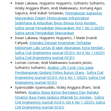
Irwan Lakawa, Hujiyanto Hujiyanto, Sufrianto Sufrianto,
Vickky Anggara Ilham, Andi Makkawaru, Komang Agus
Saputra, Andi Kukuh Setiawan,
Peningkatan Kapasitas
Masyarakat Dalam Perencanaan Infrastruktur
Sederhana di Kelurahan Benu-Benua Kota Kendari
,
Sultra Jurnal Pengabdian Masyarakat: Vol 1 No 2 (2025):
Sultra Jurnal Pengabdian Masyarakat
Irwan Lakawa, Hujiyanto Hujiyanto, I Made Irvandi
Cahyadi,
Interaksi Derajat Kejenuhan Terhadap
Kebisingan Lalu Lintas di Jalan Abunawas Kota Kendari
,
Sultra Civil Engineering Journal (SCiEJ): Vol 6 No 1 (2025):
Sultra Civil Engineering Journal (SCiEJ)
Lisman Lisman, Andi Makkawaru Isazarni Jassin,
Sufrianto Sufrianto,
Analisis Life Cycle Cost pada
Pembangunan Gedung Polres Buton Utara
,
Sultra Civil
Engineering Journal (SCiEJ): Vol 6 No 1 (2025): Sultra Civil
Engineering Journal (SCiEJ)
Syamsuddin Syamsuddin, Vickky Anggara Ilham, Sindi
Meilani,
Analisis Biaya Beton Bertulang Dan Rangka
Struktur Baja Pada Gedung Alfamidi Dc Kendari
,
Sultra
Civil Engineering Journal (SCiEJ): Vol 6 No 1 (2025): Sultra
Civil Engineering Journal (SCiEJ)