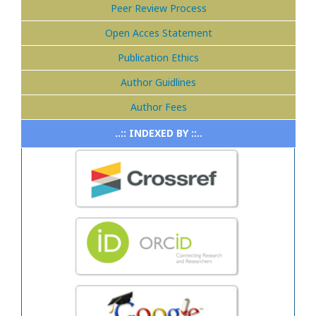
Peer Review Process
Open Acces Statement
Publication Ethics
Author Guidlines
Author Fees
..:: INDEXED BY ::..