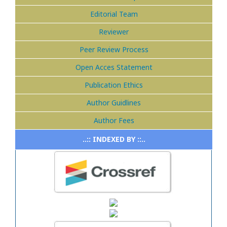
Editorial Team
Reviewer
Peer Review Process
Open Acces Statement
Publication Ethics
Author Guidlines
Author Fees
..:: INDEXED BY ::..