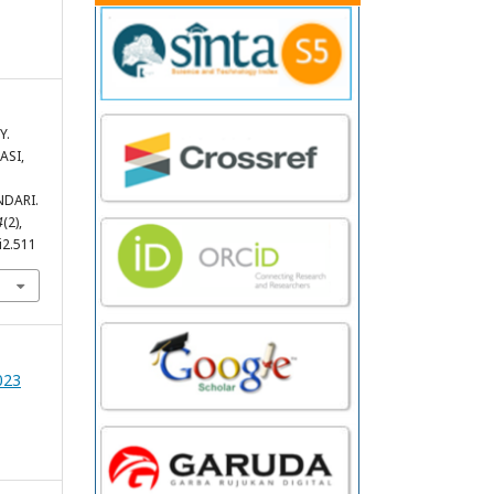
Y.
ASI,
DARI.
4
(2),
i2.511
023