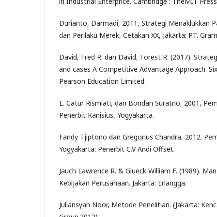
in Industrial Enterprice. Cambridge : TheMIT Press
Durianto, Darmadi, 2011, Strategi Menaklukkan Pa
dan Perilaku Merek, Cetakan XX, Jakarta: PT. Gr
David, Fred R. dan David, Forest R. (2017). Stra
and cases A Competitive Advantage Approach. Sixt
Pearson Education Limited.
E. Catur Rismiati, dan Bondan Suratno, 2001, Pe
Penerbit Kanisius, Yogyakarta.
Fandy Tjiptono dan Gregorius Chandra, 2012. Pema
Yogyakarta: Penerbit C.V Andi Offset.
Jauch Lawrence R. & Glueck William F. (1989). Ma
Kebijakan Perusahaan. Jakarta: Erlangga.
Juliansyah Noor, Metode Penelitian. (Jakarta: Ke
Group.2012).