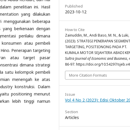
Published
alam penelitian ini. Hasil
2023-10-12
entation yang dilakukan
ri menggunakan beberapa
is yang berkenaan dengan
How to Cite
Zainuddin, M., Andi Baso, M. N., & Luki, 
gmentasi perilaku dimana
(2023). STRATEGI PENERAPAN SEGMENT
a konsumen atau pembeli
TARGETING, POSITIONONG PADA PT.
Hino. Penerapan targeting
KUMALA MOTOR SEJAHTERA ABADI KEN
aran atau target pasar
Sultra Journal of Economic and Business
,
86-97. https://doi.org/10.54297/sjeb.v4
sentrasi dimana strategi
a satu kelompok pembeli
More Citation Formats
nomian menengah ke atas
dustry konstruksi. Dalam
yaitu positioning menurut
Issue
Vol 4 No 2 (2023): Edisi Oktober 2
rkan lebih tinggi namun
.
Section
Articles