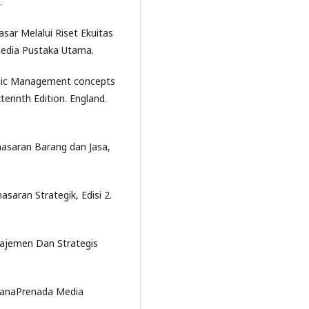
.
sar Melalui Riset Ekuitas
amedia Pustaka Utama.
tegic Management concepts
ennth Edition. England.
masaran Barang dan Jasa,
saran Strategik, Edisi 2.
najemen Dan Strategis
ncanaPrenada Media