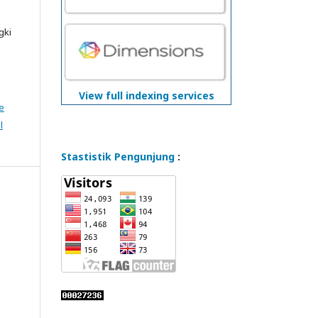
gki
View full indexing services
e
l
Stastistik Pengunjung
: