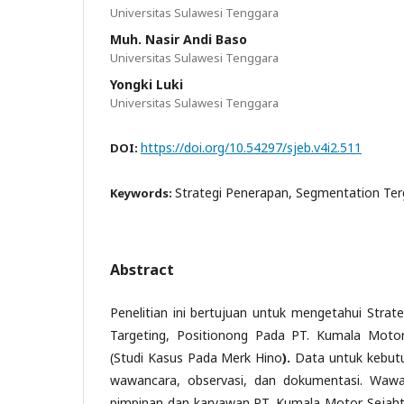
Universitas Sulawesi Tenggara
Muh. Nasir Andi Baso
Universitas Sulawesi Tenggara
Yongki Luki
Universitas Sulawesi Tenggara
https://doi.org/10.54297/sjeb.v4i2.511
DOI:
Strategi Penerapan, Segmentation Terg
Keywords:
Abstract
Penelitian ini bertujuan untuk mengetahui Strat
Targeting, Positionong Pada PT. Kumala Motor
(Studi Kasus Pada Merk Hino
).
Data untuk kebutuh
wawancara, observasi, dan dokumentasi. Wawa
pimpinan dan karyawan PT. Kumala Motor Sejahte