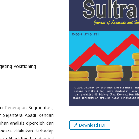
eting Positioning
egi Penerapan Segmentasi,
 Sejahtera Abadi Kendari
an analisis diperoleh dari
Download PDF
ncara dilakukan terhadap
ra Abadi Kendari, dan hal