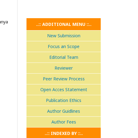
anya
..:: ADDITIONAL MENU ::..
New Submission
Focus an Scope
Editorial Team
Reviewer
Peer Review Process
Open Acces Statement
Publication Ethics
Author Guidlines
Author Fees
..:: INDEXED BY ::..