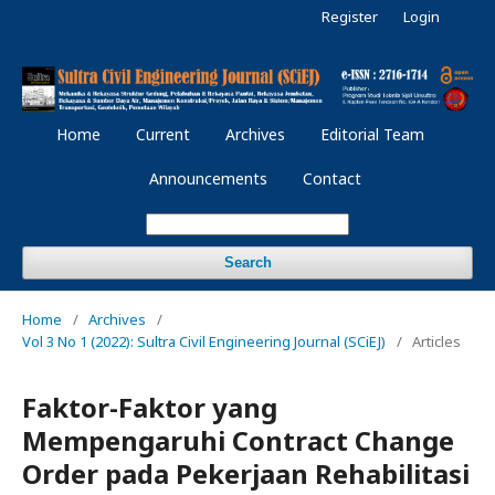
Register
Login
Home
Current
Archives
Editorial Team
Announcements
Contact
Search
Home
/
Archives
/
Vol 3 No 1 (2022): Sultra Civil Engineering Journal (SCiEJ)
/
Articles
Faktor-Faktor yang
Mempengaruhi Contract Change
Order pada Pekerjaan Rehabilitasi