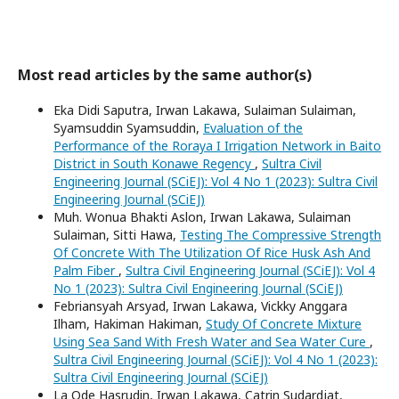
Most read articles by the same author(s)
Eka Didi Saputra, Irwan Lakawa, Sulaiman Sulaiman,
Syamsuddin Syamsuddin,
Evaluation of the
Performance of the Roraya I Irrigation Network in Baito
District in South Konawe Regency
,
Sultra Civil
Engineering Journal (SCiEJ): Vol 4 No 1 (2023): Sultra Civil
Engineering Journal (SCiEJ)
Muh. Wonua Bhakti Aslon, Irwan Lakawa, Sulaiman
Sulaiman, Sitti Hawa,
Testing The Compressive Strength
Of Concrete With The Utilization Of Rice Husk Ash And
Palm Fiber
,
Sultra Civil Engineering Journal (SCiEJ): Vol 4
No 1 (2023): Sultra Civil Engineering Journal (SCiEJ)
Febriansyah Arsyad, Irwan Lakawa, Vickky Anggara
Ilham, Hakiman Hakiman,
Study Of Concrete Mixture
Using Sea Sand With Fresh Water and Sea Water Cure
,
Sultra Civil Engineering Journal (SCiEJ): Vol 4 No 1 (2023):
Sultra Civil Engineering Journal (SCiEJ)
La Ode Hasrudin, Irwan Lakawa, Catrin Sudardjat,