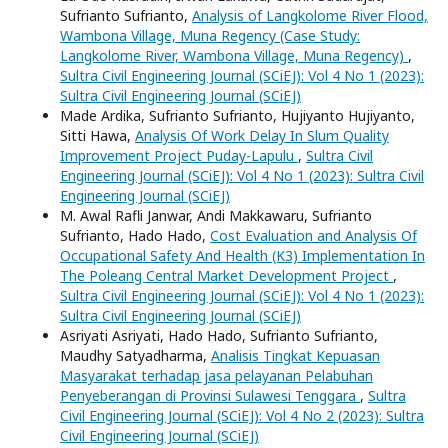
Sufrianto Sufrianto,
Analysis of Langkolome River Flood,
Wambona Village, Muna Regency (Case Study:
Langkolome River, Wambona Village, Muna Regency)
,
Sultra Civil Engineering Journal (SCiEJ): Vol 4 No 1 (2023):
Sultra Civil Engineering Journal (SCiEJ)
Made Ardika, Sufrianto Sufrianto, Hujiyanto Hujiyanto,
Sitti Hawa,
Analysis Of Work Delay In Slum Quality
Improvement Project Puday-Lapulu
,
Sultra Civil
Engineering Journal (SCiEJ): Vol 4 No 1 (2023): Sultra Civil
Engineering Journal (SCiEJ)
M. Awal Rafli Janwar, Andi Makkawaru, Sufrianto
Sufrianto, Hado Hado,
Cost Evaluation and Analysis Of
Occupational Safety And Health (K3) Implementation In
The Poleang Central Market Development Project
,
Sultra Civil Engineering Journal (SCiEJ): Vol 4 No 1 (2023):
Sultra Civil Engineering Journal (SCiEJ)
Asriyati Asriyati, Hado Hado, Sufrianto Sufrianto,
Maudhy Satyadharma,
Analisis Tingkat Kepuasan
Masyarakat terhadap jasa pelayanan Pelabuhan
Penyeberangan di Provinsi Sulawesi Tenggara
,
Sultra
Civil Engineering Journal (SCiEJ): Vol 4 No 2 (2023): Sultra
Civil Engineering Journal (SCiEJ)