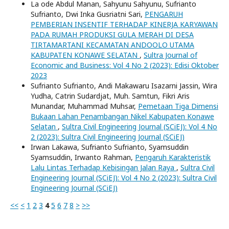
La ode Abdul Manan, Sahyunu Sahyunu, Sufrianto
Sufrianto, Dwi Inka Gusriatni Sari,
PENGARUH
PEMBERIAN INSENTIF TERHADAP KINERJA KARYAWAN
PADA RUMAH PRODUKSI GULA MERAH DI DESA
TIRTAMARTANI KECAMATAN ANDOOLO UTAMA
KABUPATEN KONAWE SELATAN
,
Sultra Journal of
Economic and Business: Vol 4 No 2 (2023): Edisi Oktober
2023
Sufrianto Sufrianto, Andi Makawaru Isazarni Jassin, Wira
Yudha, Catrin Sudardjat, Muh. Samtun, Fikri Aris
Munandar, Muhammad Muhsar,
Pemetaan Tiga Dimensi
Bukaan Lahan Penambangan Nikel Kabupaten Konawe
Selatan
,
Sultra Civil Engineering Journal (SCiEJ): Vol 4 No
2 (2023): Sultra Civil Engineering Journal (SCiEJ)
Irwan Lakawa, Sufrianto Sufrianto, Syamsuddin
Syamsuddin, Irwanto Rahman,
Pengaruh Karakteristik
Lalu Lintas Terhadap Kebisingan Jalan Raya
,
Sultra Civil
Engineering Journal (SCiEJ): Vol 4 No 2 (2023): Sultra Civil
Engineering Journal (SCiEJ)
<<
<
1
2
3
4
5
6
7
8
>
>>