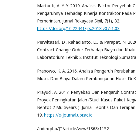
Martanti, A. Y. Y. 2019. Analisis Faktor Penyebab
Pengaruhnya Terhadap Kinerja Kontraktor Pada P
Pemerintah. jurnal Rekayasa Sipil, 7(1), 32.
https://doi.org/10.22441/jrs.2018.v07.i1.03
Perwitasari, D., Rahadianto, D., & Parapat, N. 202
Contract Change Order Terhadap Biaya dan Kuali
Laboratorium Teknik 2 Institut Teknologi Sumatra
Prabowo, K. A. 2016. Analisa Pengaruh Perubaha
Mutu, Dan Biaya Dalam Pembangunan Hotel Di K
Prayudi, A. 2017. Penyebab Dan Pengaruh Contra
Proyek Peningkatan Jalan (Studi Kasus Paket Kegi
Bentot 2 Multiyears ). Jurnal Teoritis Dan Terapa
19.
https://e-journal.upr.ac.id
/index.php/JT/article/view/1368/1152