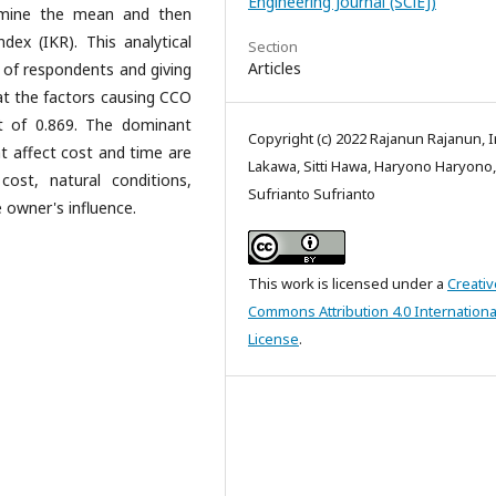
Engineering Journal (SCiEJ)
ermine the mean and then
ndex (IKR). This analytical
Section
Articles
k of respondents and giving
hat the factors causing CCO
t of 0.869. The dominant
Copyright (c) 2022 Rajanun Rajanun, 
t affect cost and time are
Lakawa, Sitti Hawa, Haryono Haryono,
cost, natural conditions,
Sufrianto Sufrianto
 owner's influence.
This work is licensed under a
Creativ
Commons Attribution 4.0 Internationa
License
.