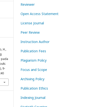
Reviewer
Open Access Statement
License Journal
Peer Review
Instruction Author
, H.,
Publication Fees
ng
r pada
Plagiarism Policy
buki.
), 9-
Focus and Scope
240
Archiving Policy
Publication Ethics
Indexing Journal
Statistik Counter