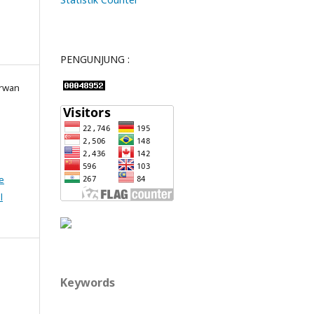
PENGUNJUNG :
Irwan
e
l
Keywords