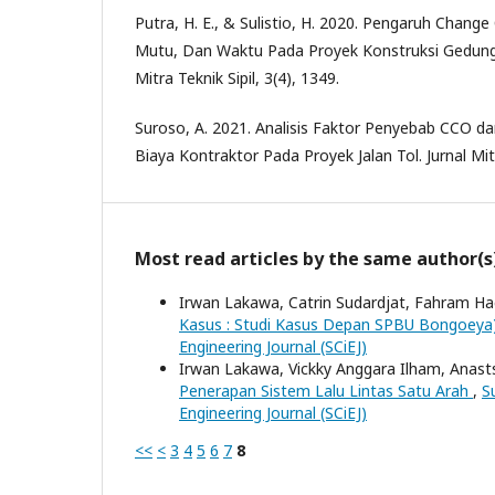
Putra, H. E., & Sulistio, H. 2020. Pengaruh Chang
Mutu, Dan Waktu Pada Proyek Konstruksi Gedung 
Mitra Teknik Sipil, 3(4), 1349.
Suroso, A. 2021. Analisis Faktor Penyebab CCO 
Biaya Kontraktor Pada Proyek Jalan Tol. Jurnal Mitr
Most read articles by the same author(s
Irwan Lakawa, Catrin Sudardjat, Fahram Ha
Kasus : Studi Kasus Depan SPBU Bongoeya
Engineering Journal (SCiEJ)
Irwan Lakawa, Vickky Anggara Ilham, Anast
Penerapan Sistem Lalu Lintas Satu Arah
,
Su
Engineering Journal (SCiEJ)
<<
<
3
4
5
6
7
8