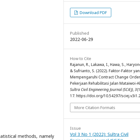
Download PDF
Published
2022-06-29
How to Cite
Rajanun, R., Lakawa, I., Hawa, S., Haryono
& Sufrianto, S. (2022). Faktor-Faktor ya
Mempengaruhi Contract Change Orde
Pekerjaan Rehabilitasi Jalan Mataiwoi-A
Sultra Civil Engineering Journal (SCiEJ)
,
3
(1
17. https://doi.org/10.54297/sciej.v3i1.
More Citation Formats
Issue
Vol 3 No 1 (2022): Sultra Civil
atistical methods, namely