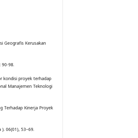
asi Geografis Kerusakan
: 90-98.
tor kondisi proyek terhadap
sional Manajemen Teknologi
ng Terhadap Kinerja Proyek
). 06(01), 53–69.