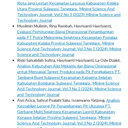
Riota Jaya Lestari Kecamatan Lasusua Kabupaten Kolaka
Utara Provinsi Sulawesi Tenggara
,
Mining Science And
Technology Journal: Vol 2 No 3 (2023): Mining Science and
Technology Journal
Muslimin Mulimin, Rina Rembah, Hasriyanti Hasriyanti,
Evaluasi Perhitungan Biaya Operasional Penambangan
pada PT Putra Mekongga Sejahtera Kecamatan Pomalaa
Kabupaten Kolaka Provinsi Sulawesi Tenggara
,
Mining
Science And Technology Journal: Vol 3 No 1 (2024): Mining
Science and Technology Journal
Riski Salsabilah Sultra, Hasriyanti Hasriyanti, La Ode Dzakir,
Analisis Kebutuhan Alat Mekanis dan Biaya Operasional
untuk Mencapai Target Produksi pada Pit Pongkalaero PT.
Tambang Bumi Sulawesi Kecamatan Kabaena Selatan,
Kabupaten Bombana, Sulawesi Tenggara
,
Mining Science
And Technology Journal: Vol 3 No 2 (2024): Mining Science
and Technology Journal
Asri Acica, Sahrul Poalahi Salu, Isramyano Yatjong,
Analisis
Kestabilan Lereng Pit Penambangan Pit Ulusawa PT.
Gerbang Multi Sejahtera Kecamatan Laonti Kabupaten
Konawe Selatan Provinsi Sulawesi Tenggara
,
Mining
Science And Technology Journal: Vol 3 No 2 (2024): Mining