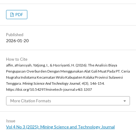
PDF
Published
2026-01-20
How to Cite
alfin, afriansyah, Yatjong, I., & Hasriyanti, H. (2026). The Analisis Biaya
Pengupasan Overburden Dengan Menggunakan Alat Gali Muat Pada PT. Ceria
Nugraha Indotama Kecamatan Wolo Kabupaten Kolaka Provinsi Sulawesi
Tenggara.
Mining Science And Technology Journal
,
4
(3), 146-154.
https://doi.org/10.54297/minetech-journal.v4i3.1307
More Citation Formats
Issue
Vol 4 No 3 (2025): Mining Science and Technology Journal