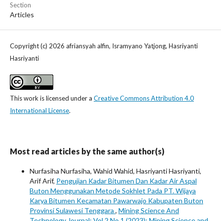
Section
Articles
Copyright (c) 2026 afriansyah alfin, Isramyano Yatjong, Hasriyanti
Hasriyanti
This work is licensed under a
Creative Commons Attribution 4.0
International License
.
Most read articles by the same author(s)
Nurfasiha Nurfasiha, Wahid Wahid, Hasriyanti Hasriyanti,
Arif Arif,
Pengujian Kadar Bitumen Dan Kadar Air Aspal
Buton Menggunakan Metode Sokhlet Pada PT. Wijaya
Karya Bitumen Kecamatan Pawarwajo Kabupaten Buton
Provinsi Sulawesi Tenggara
,
Mining Science And
Technology Journal: Vol 2 No 1 (2023): Mining Science and