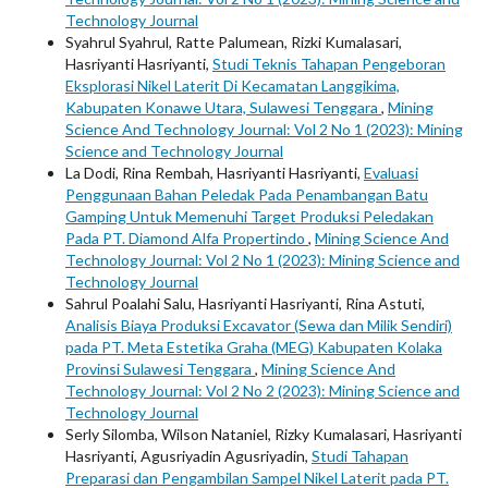
Technology Journal
Syahrul Syahrul, Ratte Palumean, Rizki Kumalasari,
Hasriyanti Hasriyanti,
Studi Teknis Tahapan Pengeboran
Eksplorasi Nikel Laterit Di Kecamatan Langgikima,
Kabupaten Konawe Utara, Sulawesi Tenggara
,
Mining
Science And Technology Journal: Vol 2 No 1 (2023): Mining
Science and Technology Journal
La Dodi, Rina Rembah, Hasriyanti Hasriyanti,
Evaluasi
Penggunaan Bahan Peledak Pada Penambangan Batu
Gamping Untuk Memenuhi Target Produksi Peledakan
Pada PT. Diamond Alfa Propertindo
,
Mining Science And
Technology Journal: Vol 2 No 1 (2023): Mining Science and
Technology Journal
Sahrul Poalahi Salu, Hasriyanti Hasriyanti, Rina Astuti,
Analisis Biaya Produksi Excavator (Sewa dan Milik Sendiri)
pada PT. Meta Estetika Graha (MEG) Kabupaten Kolaka
Provinsi Sulawesi Tenggara
,
Mining Science And
Technology Journal: Vol 2 No 2 (2023): Mining Science and
Technology Journal
Serly Silomba, Wilson Nataniel, Rizky Kumalasari, Hasriyanti
Hasriyanti, Agusriyadin Agusriyadin,
Studi Tahapan
Preparasi dan Pengambilan Sampel Nikel Laterit pada PT.