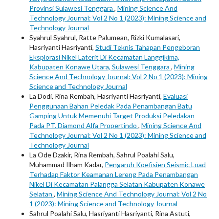
Provinsi Sulawesi Tenggara
,
Mining Science And
Technology Journal: Vol 2 No 1 (2023): Mining Science and
Technology Journal
Syahrul Syahrul, Ratte Palumean, Rizki Kumalasari,
Hasriyanti Hasriyanti,
Studi Teknis Tahapan Pengeboran
Eksplorasi Nikel Laterit Di Kecamatan Langgikima,
Kabupaten Konawe Utara, Sulawesi Tenggara
,
Mining
Science And Technology Journal: Vol 2 No 1 (2023): Mining
Science and Technology Journal
La Dodi, Rina Rembah, Hasriyanti Hasriyanti,
Evaluasi
Penggunaan Bahan Peledak Pada Penambangan Batu
Gamping Untuk Memenuhi Target Produksi Peledakan
Pada PT. Diamond Alfa Propertindo
,
Mining Science And
Technology Journal: Vol 2 No 1 (2023): Mining Science and
Technology Journal
La Ode Dzakir, Rina Rembah, Sahrul Poalahi Salu,
Muhammad Ilham Kadar,
Pengaruh Koefisien Seismic Load
Terhadap Faktor Keamanan Lereng Pada Penambangan
Nikel Di Kecamatan Palangga Selatan Kabupaten Konawe
Selatan
,
Mining Science And Technology Journal: Vol 2 No
1 (2023): Mining Science and Technology Journal
Sahrul Poalahi Salu, Hasriyanti Hasriyanti, Rina Astuti,