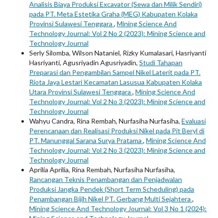
Analisis Biaya Produksi Excavator (Sewa dan Milik Sendiri)
pada PT. Meta Estetika Graha (MEG) Kabupaten Kolaka
Provinsi Sulawesi Tenggara
,
Mining Science And
Technology Journal: Vol 2 No 2 (2023): Mining Science and
Technology Journal
Serly Silomba, Wilson Nataniel, Rizky Kumalasari, Hasriyanti
Hasriyanti, Agusriyadin Agusriyadin,
Studi Tahapan
Preparasi dan Pengambilan Sampel Nikel Laterit pada PT.
Riota Jaya Lestari Kecamatan Lasusua Kabupaten Kolaka
Utara Provinsi Sulawesi Tenggara
,
Mining Science And
Technology Journal: Vol 2 No 3 (2023): Mining Science and
Technology Journal
Wahyu Candra, Rina Rembah, Nurfasiha Nurfasiha,
Evaluasi
Perencanaan dan Realisasi Produksi Nikel pada Pit Beryl di
PT. Manunggal Sarana Surya Pratama
,
Mining Science And
Technology Journal: Vol 2 No 3 (2023): Mining Science and
Technology Journal
Aprilia Aprilia, Rina Rembah, Nurfasiha Nurfasiha,
Rancangan Teknis Penambangan dan Penjadwalan
Produksi Jangka Pendek (Short Term Scheduling) pada
Penambangan Bijih Nikel PT. Gerbang Multi Sejahtera
,
Mining Science And Technology Journal: Vol 3 No 1 (2024):