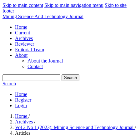
Skip to main content
Skip to main navigation menu
Skip to site
footer
Mining Science And Technology Journal
Home
Current
Archives
Reviewer
Editorial Team
About
About the Journal
Contact
Search
Search
Home
Register
Login
Home
/
Archives
/
Vol 2 No 1 (2023): Mining Science and Technology Journal
/
Articles