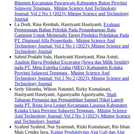
Bitumen Kecamatan Pawarwajo Kabupaten Buton Provinsi
Sulawesi Tenggara
,
Mining Science And Technology
Journal: Vol 2 No 1 (2023): Mining Science and Technology
Journal
La Dodi, Rina Rembah, Hasriyanti Hasriyanti,
Evaluasi
Penggunaan Bahan Peledak Pada Penambangan Batu
Gamping Untuk Memenuhi Target Produksi Peledakan Pada
PT. Diamond Alfa Propertindo
,
Mining Science And
Technology Journal: Vol 2 No 1 (2023): Mining Science and
Technology Journal
Sahrul Poalahi Salu, Hasriyanti Hasriyanti, Rina Astuti,
Analisis Biaya Produksi Excavator (Sewa dan Milik Sendiri)
pada PT. Meta Estetika Graha (MEG) Kabupaten Kolaka
Provinsi Sulawesi Tenggara
,
Mining Science And
Technology Journal: Vol 2 No 2 (2023): Mining Science and
Technology Journal
Serly Silomba, Wilson Nataniel, Rizky Kumalasari,
Hasriyanti Hasriyanti, Agusriyadin Agusriyadin,
Studi
Tahapan Preparasi dan Pengambilan Sampel Nikel Laterit
pada PT. Riota Jaya Lestari Kecamatan Lasusua Kabupaten
Kolaka Utara Provinsi Sulawesi Tenggara
,
Mining Science
And Technology Journal: Vol 2 No 3 (2023): Mining Science
and Technology Journal
Syahrul Syahrul, Nur Syamsiah, Rizki Kumalasari, Rio Irhan
Mais Cendra Jaya,
Kajian Produktivitas Alat Gali dan Alat