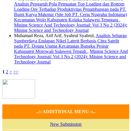
Analisis Pengaruh Pola Pemuatan Top Loading dan Bottom
Loading Ore Terhadap Produktivitas Penambangan pada PT.
Bumi Karya Makmur (Site Job PT. Ceria Nugraha Indotama)
Kecamatan Wolo Kabupaten Kolaka Sulawesi Tenggara
,
Mining Science And Technology Journal: Vol 3 No 2 (2024):
Mining Science and Technology Journal
Muhamad Reza, Arif Arif, Syahrul Syahrul,
Analisis Sebaran
Sumberdaya Endapan Nikel Laterit Berbasis Citra Satelit
pada PT. Dotata Utama Kecamatan Bungku Pesisir
Kabupaten Morowali Sulawesi Tengah
,
Mining Science And
Technology Journal: Vol 3 No 2 (2024): Mining Science and
Technology Journal
1
2
>
>>
..:: ADDITIONAL MENU ::..
New Submission