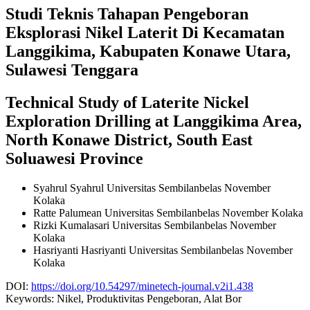
Studi Teknis Tahapan Pengeboran
Eksplorasi Nikel Laterit Di Kecamatan
Langgikima, Kabupaten Konawe Utara,
Sulawesi Tenggara
Technical Study of Laterite Nickel
Exploration Drilling at Langgikima Area,
North Konawe District, South East
Soluawesi Province
Syahrul Syahrul
Universitas Sembilanbelas November
Kolaka
Ratte Palumean
Universitas Sembilanbelas November Kolaka
Rizki Kumalasari
Universitas Sembilanbelas November
Kolaka
Hasriyanti Hasriyanti
Universitas Sembilanbelas November
Kolaka
DOI:
https://doi.org/10.54297/minetech-journal.v2i1.438
Keywords:
Nikel, Produktivitas Pengeboran, Alat Bor