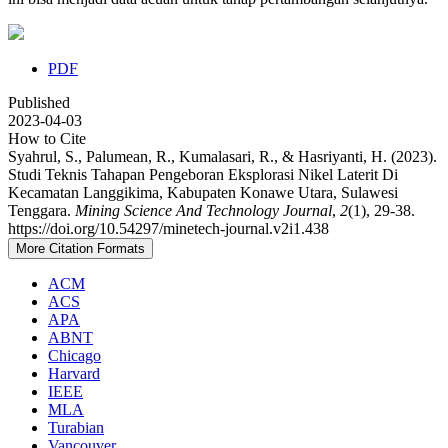
PDF
Published
2023-04-03
How to Cite
Syahrul, S., Palumean, R., Kumalasari, R., & Hasriyanti, H. (2023).
Studi Teknis Tahapan Pengeboran Eksplorasi Nikel Laterit Di
Kecamatan Langgikima, Kabupaten Konawe Utara, Sulawesi
Tenggara.
Mining Science And Technology Journal
,
2
(1), 29-38.
https://doi.org/10.54297/minetech-journal.v2i1.438
More Citation Formats
ACM
ACS
APA
ABNT
Chicago
Harvard
IEEE
MLA
Turabian
Vancouver