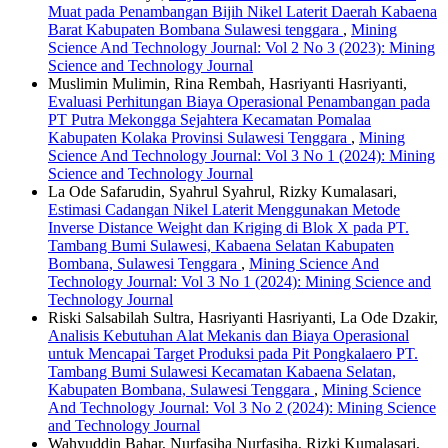
Muat pada Penambangan Bijih Nikel Laterit Daerah Kabaena
Barat Kabupaten Bombana Sulawesi tenggara
,
Mining
Science And Technology Journal: Vol 2 No 3 (2023): Mining
Science and Technology Journal
Muslimin Mulimin, Rina Rembah, Hasriyanti Hasriyanti,
Evaluasi Perhitungan Biaya Operasional Penambangan pada
PT Putra Mekongga Sejahtera Kecamatan Pomalaa
Kabupaten Kolaka Provinsi Sulawesi Tenggara
,
Mining
Science And Technology Journal: Vol 3 No 1 (2024): Mining
Science and Technology Journal
La Ode Safarudin, Syahrul Syahrul, Rizky Kumalasari,
Estimasi Cadangan Nikel Laterit Menggunakan Metode
Inverse Distance Weight dan Kriging di Blok X pada PT.
Tambang Bumi Sulawesi, Kabaena Selatan Kabupaten
Bombana, Sulawesi Tenggara
,
Mining Science And
Technology Journal: Vol 3 No 1 (2024): Mining Science and
Technology Journal
Riski Salsabilah Sultra, Hasriyanti Hasriyanti, La Ode Dzakir,
Analisis Kebutuhan Alat Mekanis dan Biaya Operasional
untuk Mencapai Target Produksi pada Pit Pongkalaero PT.
Tambang Bumi Sulawesi Kecamatan Kabaena Selatan,
Kabupaten Bombana, Sulawesi Tenggara
,
Mining Science
And Technology Journal: Vol 3 No 2 (2024): Mining Science
and Technology Journal
Wahyuddin Bahar, Nurfasiha Nurfasiha, Rizki Kumalasari,