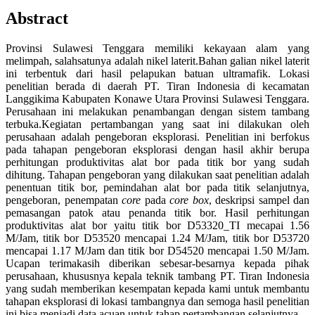
Abstract
Provinsi Sulawesi Tenggara memiliki kekayaan alam yang
melimpah, salahsatunya adalah nikel laterit.Bahan galian nikel laterit
ini terbentuk dari hasil pelapukan batuan ultramafik. Lokasi
penelitian berada di daerah PT. Tiran Indonesia di kecamatan
Langgikima Kabupaten Konawe Utara Provinsi Sulawesi Tenggara.
Perusahaan ini melakukan penambangan dengan sistem tambang
terbuka.Kegiatan pertambangan yang saat ini dilakukan oleh
perusahaan adalah pengeboran eksplorasi. Penelitian ini berfokus
pada tahapan pengeboran eksplorasi dengan hasil akhir berupa
perhitungan produktivitas alat bor pada titik bor yang sudah
dihitung. Tahapan pengeboran yang dilakukan saat penelitian adalah
penentuan titik bor, pemindahan alat bor pada titik selanjutnya,
pengeboran, penempatan
core
pada
core box
, deskripsi sampel dan
pemasangan patok atau penanda titik bor. Hasil perhitungan
produktivitas alat bor yaitu titik bor D53320_TI mecapai 1.56
M/Jam, titik bor D53520 mencapai 1.24 M/Jam, titik bor D53720
mencapai 1.17 M/Jam dan titik bor D54520 mencapai 1.50 M/Jam.
Ucapan terimakasih diberikan sebesar-besarnya kepada pihak
perusahaan, khususnya kepala teknik tambang PT. Tiran Indonesia
yang sudah memberikan kesempatan kepada kami untuk membantu
tahapan eksplorasi di lokasi tambangnya dan semoga hasil penelitian
ini bisa menjadi data acuan untuk tahap pertambangan selanjutnya.