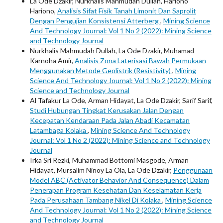
La Ode Dzakir, Nurkhalis Mahmudah Dullah, Hariono
Hariono,
Analisis Sifat Fisik Tanah Limonit Dan Saprolit
Dengan Pengujian Konsistensi Atterberg
,
Mining Science
And Technology Journal: Vol 1 No 2 (2022): Mining Science
and Technology Journal
Nurkhalis Mahmudah Dullah, La Ode Dzakir, Muhamad
Karnoha Amir,
Analisis Zona Laterisasi Bawah Permukaan
Menggunakan Metode Geolistrik (Resistivity)
,
Mining
Science And Technology Journal: Vol 1 No 2 (2022): Mining
Science and Technology Journal
Al Tafakur La Ode, Arman Hidayat, La Ode Dzakir, Sarif Sarif,
Studi Hubungan Tingkat Kerusakan Jalan Dengan
Kecepatan Kendaraan Pada Jalan Abadi Kecamatan
Latambaga Kolaka
,
Mining Science And Technology
Journal: Vol 1 No 2 (2022): Mining Science and Technology
Journal
Irka Sri Rezki, Muhammad Bottomi Masgode, Arman
Hidayat, Mursalim Ninoy La Ola, La Ode Dzakir,
Penggunaan
Model ABC (Activator Behavior And Consequence) Dalam
Penerapan Program Kesehatan Dan Keselamatan Kerja
Pada Perusahaan Tambang Nikel Di Kolaka
,
Mining Science
And Technology Journal: Vol 1 No 2 (2022): Mining Science
and Technology Journal