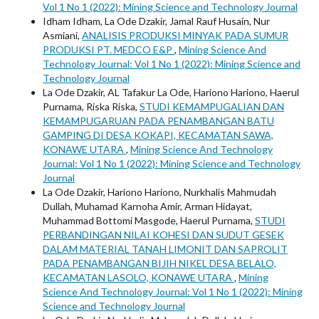
Vol 1 No 1 (2022): Mining Science and Technology Journal
Idham Idham, La Ode Dzakir, Jamal Rauf Husain, Nur
Asmiani,
ANALISIS PRODUKSI MINYAK PADA SUMUR
PRODUKSI PT. MEDCO E&P
,
Mining Science And
Technology Journal: Vol 1 No 1 (2022): Mining Science and
Technology Journal
La Ode Dzakir, AL Tafakur La Ode, Hariono Hariono, Haerul
Purnama, Riska Riska,
STUDI KEMAMPUGALIAN DAN
KEMAMPUGARUAN PADA PENAMBANGAN BATU
GAMPING DI DESA KOKAPI, KECAMATAN SAWA,
KONAWE UTARA
,
Mining Science And Technology
Journal: Vol 1 No 1 (2022): Mining Science and Technology
Journal
La Ode Dzakir, Hariono Hariono, Nurkhalis Mahmudah
Dullah, Muhamad Karnoha Amir, Arman Hidayat,
Muhammad Bottomi Masgode, Haerul Purnama,
STUDI
PERBANDINGAN NILAI KOHESI DAN SUDUT GESEK
DALAM MATERIAL TANAH LIMONIT DAN SAPROLIT
PADA PENAMBANGAN BIJIH NIKEL DESA BELALO,
KECAMATAN LASOLO, KONAWE UTARA
,
Mining
Science And Technology Journal: Vol 1 No 1 (2022): Mining
Science and Technology Journal