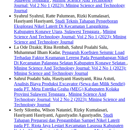
Sulawesi Tenggara
,
Mining Science And Technology
Journal: Vol 2 No 1 (2023): Mining Science and Technology
Journal
Syahrul Syahrul, Ratte Palumean, Rizki Kumalasari,
Hasriyanti Hasriyanti,
Studi Teknis Tahapan Pengeboran
Eksplorasi Nikel Laterit Di Kecamatan Langgikima,
Kabupaten Konawe Utara, Sulawesi Tenggara
,
Mining
Science And Technology Journal: Vol 2 No 1 (2023): Mining
Science and Technology Journal
La Ode Dzakir, Rina Rembah, Sahrul Poalahi Salu,
Muhammad Ilham Kadar,
Pengaruh Koefisien Seismic Load
Terhadap Faktor Keamanan Lereng Pada Penambangan Nikel
Di Kecamatan Palangga Selatan Kabupaten Konawe Selatan
,
Mining Science And Technology Journal: Vol 2 No 1 (2023):
Mining Science and Technology Journal
Sahrul Poalahi Salu, Hasriyanti Hasriyanti, Rina Astuti,
Analisis Biaya Produksi Excavator (Sewa dan Milik Sendiri)
pada PT. Meta Estetika Graha (MEG) Kabupaten Kolaka
Provinsi Sulawesi Tenggara
,
Mining Science And
Technology Journal: Vol 2 No 2 (2023): Mining Science and
Technology Journal
Serly Silomba, Wilson Nataniel, Rizky Kumalasari,
Hasriyanti Hasriyanti, Agusriyadin Agusriyadin,
Studi
Tahapan Preparasi dan Pengambilan Sampel Nikel Laterit
pada PT. Riota Jaya Lestari Kecamatan Lasusua Kabupaten