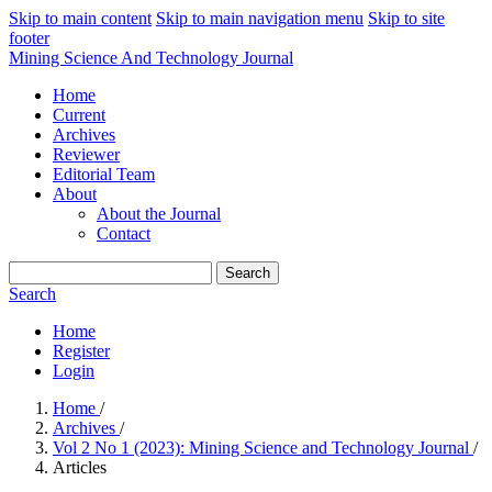
Skip to main content
Skip to main navigation menu
Skip to site
footer
Mining Science And Technology Journal
Home
Current
Archives
Reviewer
Editorial Team
About
About the Journal
Contact
Search
Search
Home
Register
Login
Home
/
Archives
/
Vol 2 No 1 (2023): Mining Science and Technology Journal
/
Articles