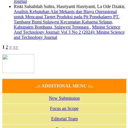
Journal
Riski Salsabilah Sultra, Hasriyanti Hasriyanti, La Ode Dzakir,
Analisis Kebutuhan Alat Mekanis dan Biaya Operasional
untuk Mencapai Target Produksi pada Pit Pongkalaero PT.
Tambang Bumi Sulawesi Kecamatan Kabaena Selatan,
Kabupaten Bombana, Sulawesi Tenggara
,
Mining Science
And Technology Journal: Vol 3 No 2 (2024): Mining Science
and Technology Journal
1
2
>
>>
..:: ADDITIONAL MENU ::..
New Submission
Focus an Scope
Editorial Team