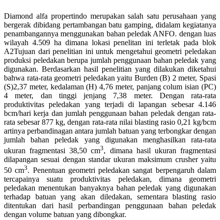
Diamond alfa propertindo merupakan salah satu perusahaan yang
bergerak dibidang pertambangan batu gamping, didalam kegiatanya
penambangannya menggunakan bahan peledak ANFO. dengan luas
wilayah 4.509 ha dimana lokasi penelitan ini terletak pada blok
A2Tujuan dari penelitian ini untuk mengetahui geometri peledakan
produksi peledakan berupa jumlah penggunaan bahan peledak yang
digunakan. Berdasarkan hasil penelitian yang dilakukan diketahui
bahwa rata-rata geometri peledakan yaitu Burden (B) 2 meter, Spasi
(S)2,37 meter, kedalaman (H) 4,76 meter, panjang colum isian (PC)
4 meter, dan tinggi jenjang 7,38 meter. Dengan rata-rata
produktivitas peledakan yang terjadi di lapangan sebesar 4.146
bcm/hari kerja dan jumlah penggunaan bahan peledak dengan rata-
rata sebesar 877 kg, dengan rata-rata nilai blasting rasio 0,21 kg/bcm
artinya perbandinagan antara jumlah batuan yang terbongkar dengan
jumlah bahan peledak yang digunakan menghasilkan rata-rata
3
ukuran fragmentasi 38,50 cm
, dimana hasil ukuran fragmentasi
dilapangan sesuai dengan standar ukuran maksimum crusher yaitu
3
50 cm
. Penentuan geometri peledakan sangat berpengaruh dalam
tercapainya suatu produktivitas peledakan, dimana geometri
peledakan menentukan banyaknya bahan peledak yang digunakan
terhadap batuan yang akan diledakan, sementara blasting rasio
ditentukan dari hasil perbandingan penggunaan bahan peledak
dengan volume batuan yang dibongkar.