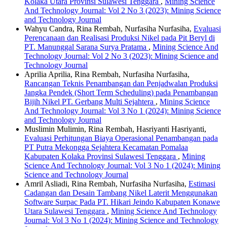
Kolaka Utara Provinsi Sulawesi Tenggara
,
Mining Science
And Technology Journal: Vol 2 No 3 (2023): Mining Science
and Technology Journal
Wahyu Candra, Rina Rembah, Nurfasiha Nurfasiha,
Evaluasi
Perencanaan dan Realisasi Produksi Nikel pada Pit Beryl di
PT. Manunggal Sarana Surya Pratama
,
Mining Science And
Technology Journal: Vol 2 No 3 (2023): Mining Science and
Technology Journal
Aprilia Aprilia, Rina Rembah, Nurfasiha Nurfasiha,
Rancangan Teknis Penambangan dan Penjadwalan Produksi
Jangka Pendek (Short Term Scheduling) pada Penambangan
Bijih Nikel PT. Gerbang Multi Sejahtera
,
Mining Science
And Technology Journal: Vol 3 No 1 (2024): Mining Science
and Technology Journal
Muslimin Mulimin, Rina Rembah, Hasriyanti Hasriyanti,
Evaluasi Perhitungan Biaya Operasional Penambangan pada
PT Putra Mekongga Sejahtera Kecamatan Pomalaa
Kabupaten Kolaka Provinsi Sulawesi Tenggara
,
Mining
Science And Technology Journal: Vol 3 No 1 (2024): Mining
Science and Technology Journal
Amril Asliadi, Rina Rembah, Nurfasiha Nurfasiha,
Estimasi
Cadangan dan Desain Tambang Nikel Laterit Menggunakan
Software Surpac Pada PT. Hikari Jeindo Kabupaten Konawe
Utara Sulawesi Tenggara
,
Mining Science And Technology
Journal: Vol 3 No 1 (2024): Mining Science and Technology