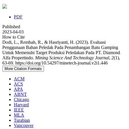
PDF
Published
2023-04-03
How to Cite
Dodi, L., Rembah, R., & Hasriyanti, H. (2023). Evaluasi
Penggunaan Bahan Peledak Pada Penambangan Batu Gamping
Untuk Memenuhi Target Produksi Peledakan Pada PT. Diamond
Alfa Propertindo.
Mining Science And Technology Journal
,
2
(1),
63-69. https://doi.org/10.54297/minetech-journal.v2i1.446
More Citation Formats
ACM
ACS
APA
ABNT
Chicago
Harvard
IEEE
MLA
Turabian
Vancouver