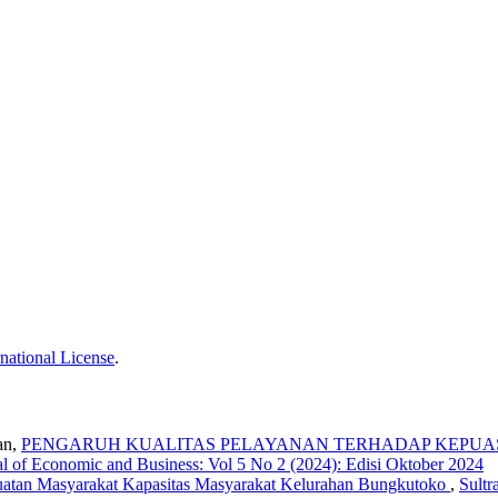
national License
.
an,
PENGARUH KUALITAS PELAYANAN TERHADAP KEPUA
al of Economic and Business: Vol 5 No 2 (2024): Edisi Oktober 2024
tan Masyarakat Kapasitas Masyarakat Kelurahan Bungkutoko
,
Sultr