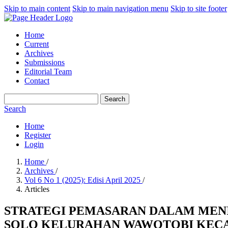
Skip to main content
Skip to main navigation menu
Skip to site footer
Home
Current
Archives
Submissions
Editorial Team
Contact
Search
Search
Home
Register
Login
Home
/
Archives
/
Vol 6 No 1 (2025): Edisi April 2025
/
Articles
STRATEGI PEMASARAN DALAM MEN
SOLO KELURAHAN WAWOTOBI KEC