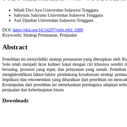
Windi Dwi Ayu
Universitas Sulawesi Tenggara
Sahyunu Sahyunu
Universitas Sulawesi Tenggara
Asri Djauhar
Universitas Sulawesi Tenggara
DOI:
https://doi.org/10.54297/sjeb.v6i1.1089
Keywords:
Strategi Pemasaran, Penjualan
Abstract
Penelitian ini menyelidiki strategi pemasaran yang diterapkan o
Solo telah menjadi ikon kuliner lokal dengan ciri khasnya sendiri 
bersaing, promosi yang tepat, dan pelayanan yang ramah. Pelatihan 
mengidentifikasi faktor-faktor pendukung kesuksesan strategi pemas
Implikasi dan rekomendasi yang dihasilkan dari penelitian ini menca
Kesimpulan dari penelitian ini menekankan pentingnya adaptasi terha
penjualan dan keberlanjutan bisnis
Downloads