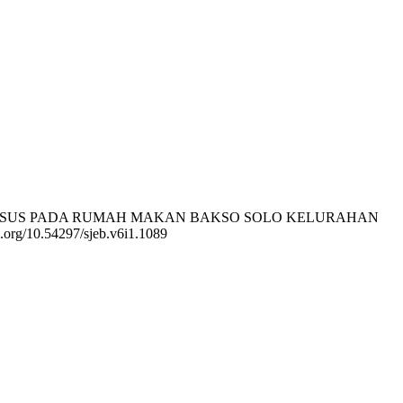
UDI KASUS PADA RUMAH MAKAN BAKSO SOLO KELURAHAN
oi.org/10.54297/sjeb.v6i1.1089