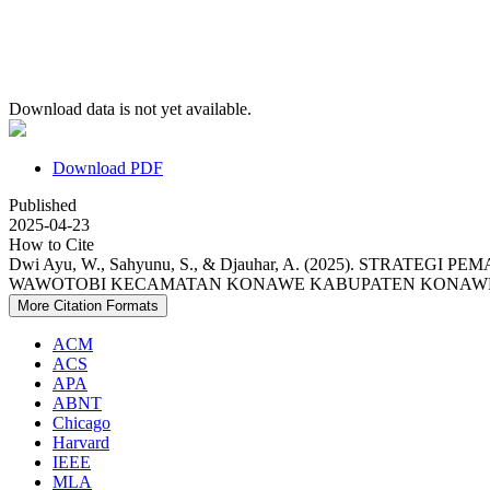
Download data is not yet available.
Download PDF
Published
2025-04-23
How to Cite
Dwi Ayu, W., Sahyunu, S., & Djauhar, A. (2025). S
WAWOTOBI KECAMATAN KONAWE KABUPATEN KONAW
More Citation Formats
ACM
ACS
APA
ABNT
Chicago
Harvard
IEEE
MLA