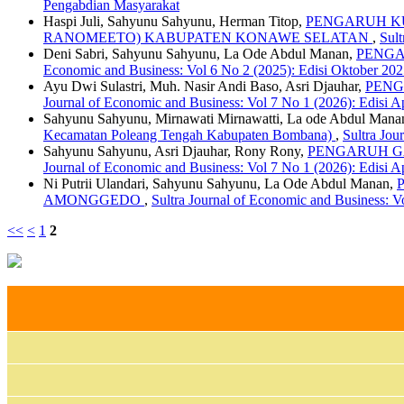
Pengabdian Masyarakat
Haspi Juli, Sahyunu Sahyunu, Herman Titop,
PENGARUH KU
RANOMEETO) KABUPATEN KONAWE SELATAN
,
Sult
Deni Sabri, Sahyunu Sahyunu, La Ode Abdul Manan,
PENGA
Economic and Business: Vol 6 No 2 (2025): Edisi Oktober 20
Ayu Dwi Sulastri, Muh. Nasir Andi Baso, Asri Djauhar,
PENG
Journal of Economic and Business: Vol 7 No 1 (2026): Edisi A
Sahyunu Sahyunu, Mirnawati Mirnawatti, La ode Abdul Mana
Kecamatan Poleang Tengah Kabupaten Bombana)
,
Sultra Jou
Sahyunu Sahyunu, Asri Djauhar, Rony Rony,
PENGARUH G
Journal of Economic and Business: Vol 7 No 1 (2026): Edisi A
Ni Putrii Ulandari, Sahyunu Sahyunu, La Ode Abdul Manan,
AMONGGEDO
,
Sultra Journal of Economic and Business: V
<<
<
1
2