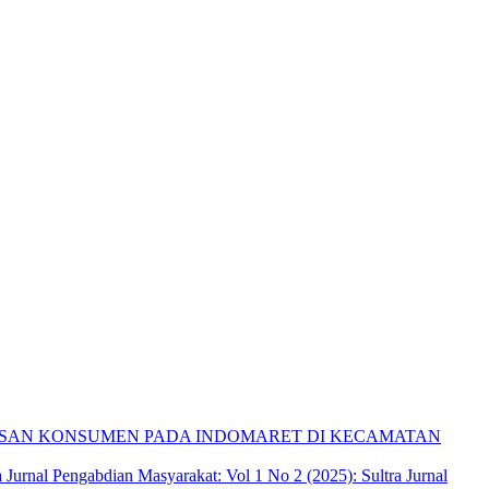
SAN KONSUMEN PADA INDOMARET DI KECAMATAN
a Jurnal Pengabdian Masyarakat: Vol 1 No 2 (2025): Sultra Jurnal