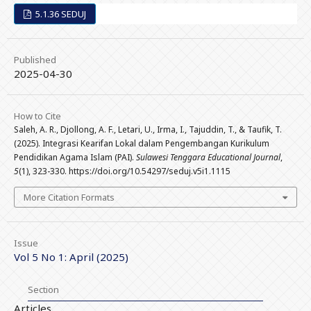
5.1.36 SEDUJ
Published
2025-04-30
How to Cite
Saleh, A. R., Djollong, A. F., Letari, U., Irma, I., Tajuddin, T., & Taufik, T.
(2025). Integrasi Kearifan Lokal dalam Pengembangan Kurikulum
Pendidikan Agama Islam (PAI).
Sulawesi Tenggara Educational Journal
,
5
(1), 323-330. https://doi.org/10.54297/seduj.v5i1.1115
More Citation Formats
Issue
Vol 5 No 1: April (2025)
Section
Articles