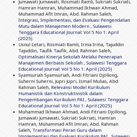
Jumawati Jumawati, Rosmiati Ramli, Sukriati Sukriati,
Hamran Hamran, Muhammad Ikhwan Ahmad,
Muhammad Afit Imran, Abd. Rahman Saleh,
Integrasi, Implementasi, dan Evaluasi Pengendalian
Mutu dalam Manajemen Modern
,
Sulawesi
Tenggara Educational Journal: Vol 5 No 1: April
(2025)
Usnul Letari, Rosmiati Ramli, Irma Irma, Tajuddin
Tajuddin, Taufik Taufik, Abd. Rahman Saleh,
Optimalisasi Kinerja Sekolah Melalui Penerapan
Manajemen Berbasis Sekolah
,
Sulawesi Tenggara
Educational Journal: Vol 5 No 1: April (2025)
Syamsuriah Syamsuriah, Andi Fitriani Djollong,
Suherni Suherni, Jupri Jupri, Ismail Mulias, Abd.
Rahman Saleh,
Relevansi Model Kurikulum
Humanistik dan Konstruktivistik dalam
Pengembangan Kurikulum PAI
,
Sulawesi Tenggara
Educational Journal: Vol 5 No 1: April (2025)
Muhammad Ikhwan Ahmad, Andi Fitriani Djollong,
Jumawati Jumawati, Sukriati Sukriati, Hamran
Hamran, Muhammad Afit Imran, Abd. Rahman
Saleh,
Transformasi Peran Guru dalam
Implementasi dan Evaluasi Kurikulum PAI
,
Sulawesi