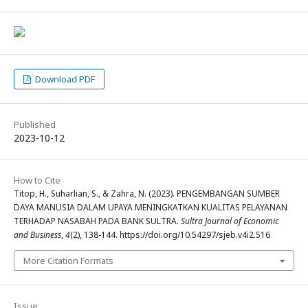
Download PDF
Published
2023-10-12
How to Cite
Titop, H., Suharlian, S., & Zahra, N. (2023). PENGEMBANGAN SUMBER
DAYA MANUSIA DALAM UPAYA MENINGKATKAN KUALITAS PELAYANAN
TERHADAP NASABAH PADA BANK SULTRA.
Sultra Journal of Economic
and Business
,
4
(2), 138-144. https://doi.org/10.54297/sjeb.v4i2.516
More Citation Formats
Issue