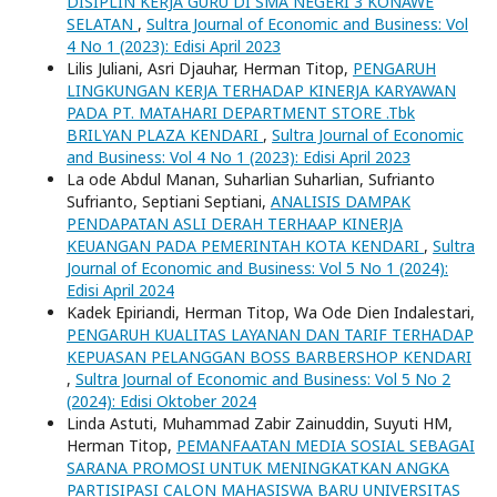
DISIPLIN KERJA GURU DI SMA NEGERI 3 KONAWE
SELATAN
,
Sultra Journal of Economic and Business: Vol
4 No 1 (2023): Edisi April 2023
Lilis Juliani, Asri Djauhar, Herman Titop,
PENGARUH
LINGKUNGAN KERJA TERHADAP KINERJA KARYAWAN
PADA PT. MATAHARI DEPARTMENT STORE .Tbk
BRILYAN PLAZA KENDARI
,
Sultra Journal of Economic
and Business: Vol 4 No 1 (2023): Edisi April 2023
La ode Abdul Manan, Suharlian Suharlian, Sufrianto
Sufrianto, Septiani Septiani,
ANALISIS DAMPAK
PENDAPATAN ASLI DERAH TERHAAP KINERJA
KEUANGAN PADA PEMERINTAH KOTA KENDARI
,
Sultra
Journal of Economic and Business: Vol 5 No 1 (2024):
Edisi April 2024
Kadek Epiriandi, Herman Titop, Wa Ode Dien Indalestari,
PENGARUH KUALITAS LAYANAN DAN TARIF TERHADAP
KEPUASAN PELANGGAN BOSS BARBERSHOP KENDARI
,
Sultra Journal of Economic and Business: Vol 5 No 2
(2024): Edisi Oktober 2024
Linda Astuti, Muhammad Zabir Zainuddin, Suyuti HM,
Herman Titop,
PEMANFAATAN MEDIA SOSIAL SEBAGAI
SARANA PROMOSI UNTUK MENINGKATKAN ANGKA
PARTISIPASI CALON MAHASISWA BARU UNIVERSITAS