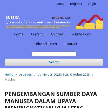
Home
Register
Login
Home
Current
Archives
Submissions
Editorial Team
Contact
Search
Home
/
Archives
/
Vol 4 No 2 (2023): Edisi Oktober 2023
/
Articles
PENGEMBANGAN SUMBER DAYA
MANUSIA DALAM UPAYA