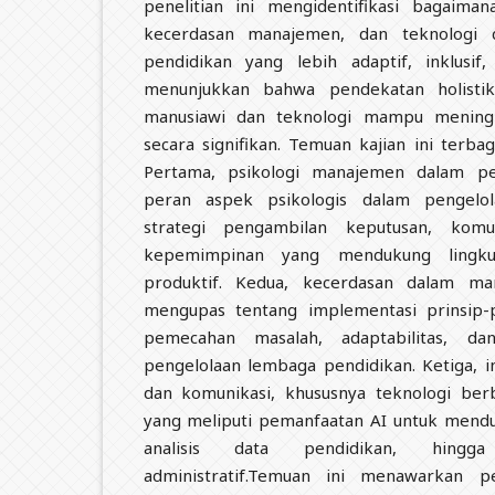
penelitian ini mengidentifikasi bagaiman
kecerdasan manajemen, dan teknologi 
pendidikan yang lebih adaptif, inklusif,
menunjukkan bahwa pendekatan holist
manusiawi dan teknologi mampu meningk
secara signifikan. Temuan kajian ini terba
Pertama, psikologi manajemen dalam p
peran aspek psikologis dalam pengelol
strategi pengambilan keputusan, komun
kepemimpinan yang mendukung lingku
produktif. Kedua, kecerdasan dalam ma
mengupas tentang implementasi prinsip-p
pemecahan masalah, adaptabilitas, da
pengelolaan lembaga pendidikan. Ketiga, in
dan komunikasi, khususnya teknologi berb
yang meliputi pemanfaatan AI untuk mend
analisis data pendidikan, hingga
administratif.Temuan ini menawarkan p