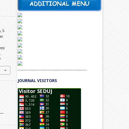
, S.
an
esi
.
7
------------------------------------------------
JOURNAL VISITORS