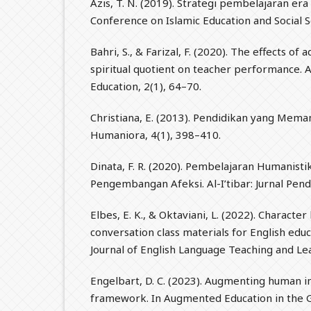
Azis, T. N. (2019). Strategi pembelajaran era 
Conference on Islamic Education and Social S
Bahri, S., & Farizal, F. (2020). The effects of
spiritual quotient on teacher performance. A
Education, 2(1), 64–70.
Christiana, E. (2013). Pendidikan yang Mema
Humaniora, 4(1), 398–410.
Dinata, F. R. (2020). Pembelajaran Humanis
Pengembangan Afeksi. Al-I’tibar: Jurnal Pendi
Elbes, E. K., & Oktaviani, L. (2022). Character 
conversation class materials for English edu
Journal of English Language Teaching and Lea
Engelbart, D. C. (2023). Augmenting human in
framework. In Augmented Education in the G