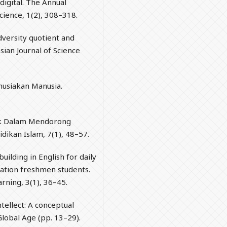
digital. The Annual
cience, 1(2), 308–318.
 adversity quotient and
sian Journal of Science
nusiakan Manusia.
tik Dalam Mendorong
dikan Islam, 7(1), 48–57.
building in English for daily
cation freshmen students.
rning, 3(1), 36–45.
tellect: A conceptual
lobal Age (pp. 13–29).