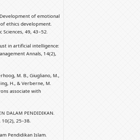
5). Development of emotional
y of ethics development.
c Sciences, 49, 43–52.
t in artificial intelligence:
anagement Annals, 14(2),
erhoog, M. B., Giugliano, M.,
ding, H., & Verberne, M.
ons associate with
EMEN DALAM PENDIDIKAN.
, 10(2), 25–38.
alam Pendidikan Islam.