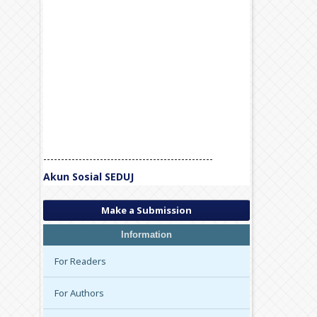
------------------------------------------------
Akun Sosial SEDUJ
Make a Submission
Information
For Readers
For Authors