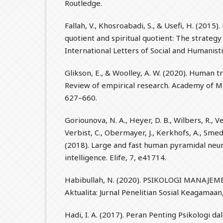
Routledge.
Fallah, V., Khosroabadi, S., & Usefi, H. (201
quotient and spiritual quotient: The strateg
International Letters of Social and Humanisti
Glikson, E., & Woolley, A. W. (2020). Human trus
Review of empirical research. Academy of M
627–660.
Goriounova, N. A., Heyer, D. B., Wilbers, R., V
Verbist, C., Obermayer, J., Kerkhofs, A., Sme
(2018). Large and fast human pyramidal neur
intelligence. Elife, 7, e41714.
Habibullah, N. (2020). PSIKOLOGI MANAJ
Aktualita: Jurnal Penelitian Sosial Keagamaan
Hadi, I. A. (2017). Peran Penting Psikologi d