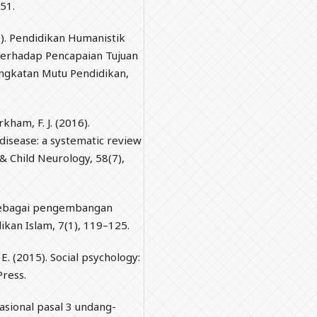
51.
0). Pendidikan Humanistik
 Terhadap Pencapaian Tujuan
ingkatan Mutu Pendidikan,
irkham, F. J. (2016).
l disease: a systematic review
 Child Neurology, 58(7),
 sebagai pengembangan
ikan Islam, 7(1), 119–125.
E. (2015). Social psychology:
Press.
asional pasal 3 undang-