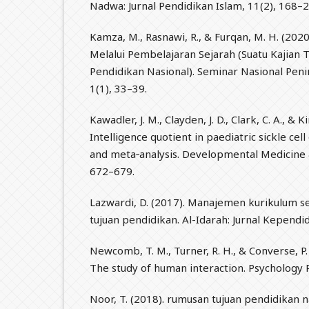
Nadwa: Jurnal Pendidikan Islam, 11(2), 168–2
Kamza, M., Rasnawi, R., & Furqan, M. H. (202
Melalui Pembelajaran Sejarah (Suatu Kajian
Pendidikan Nasional). Seminar Nasional Pen
1(1), 33–39.
Kawadler, J. M., Clayden, J. D., Clark, C. A., & K
Intelligence quotient in paediatric sickle cel
and meta‐analysis. Developmental Medicine &
672–679.
Lazwardi, D. (2017). Manajemen kurikulum
tujuan pendidikan. Al-Idarah: Jurnal Kependid
Newcomb, T. M., Turner, R. H., & Converse, P. 
The study of human interaction. Psychology 
Noor, T. (2018). rumusan tujuan pendidikan n