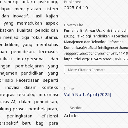
a sinergi antara psikologi,
Published
2025-04-10
dapat menciptakan sistem
 dan inovatif. Hasil kajian
ik yang memadukan aspek
How to Cite
atkan kualitas pendidikan
Purnama, B., Anwar Us, K., & Shalahudin
(2025). Psikologi Pendidikan: Kecerdas
gi menjadi tiga fokus utama.
Manajemen dan Teknologi Informasi
endidikan, yang membahas
Komunikasi(Artificial Intelligence).
Sulaw
aan pendidikan, termasuk
Tenggara Educational Journal
,
5
(1), 11-19
ikasi interpersonal, dan
https://doi.org/10.54297/seduj.v5i1.83
ngan pembelajaran yang
More Citation Formats
najemen pendidikan, yang
rinsip kecerdasan, seperti
n inovasi dalam konteks
Issue
tegrasi teknologi informasi
Vol 5 No 1: April (2025)
asis AI, dalam pendidikan,
Section
ukung proses pembelajaran,
Articles
 peningkatan efisiensi
erspektif baru bagi para