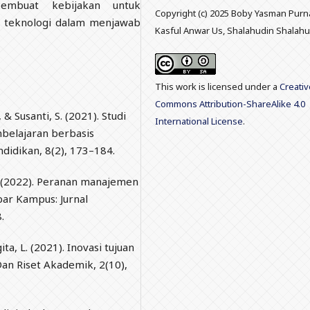
pembuat kebijakan untuk
Copyright (c) 2025 Boby Yasman Pur
 teknologi dalam menjawab
Kasful Anwar Us, Shalahudin Shalahu
This work is licensed under a
Creativ
Commons Attribution-ShareAlike 4.0
& Susanti, S. (2021). Studi
International License
.
mbelajaran berbasis
ndidikan, 8(2), 173–184.
B. (2022). Peranan manajemen
ar Kampus: Jurnal
.
ita, L. (2021). Inovasi tujuan
 Dan Riset Akademik, 2(10),