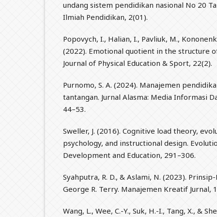
undang sistem pendidikan nasional No 20 T
Ilmiah Pendidikan, 2(01).
Popovych, I., Halian, I., Pavliuk, M., Kononenk
(2022). Emotional quotient in the structure o
Journal of Physical Education & Sport, 22(2).
Purnomo, S. A. (2024). Manajemen pendidikan
tantangan. Jurnal Alasma: Media Informasi Da
44–53.
Sweller, J. (2016). Cognitive load theory, evo
psychology, and instructional design. Evoluti
Development and Education, 291–306.
Syahputra, R. D., & Aslami, N. (2023). Prin
George R. Terry. Manajemen Kreatif Jurnal, 1
Wang, L., Wee, C.-Y., Suk, H.-I., Tang, X., & S