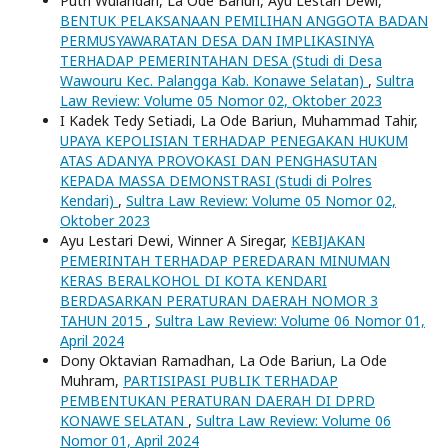
Putri Wulandari, La Ode Bariun, Ayu Lestari Dewi,
BENTUK PELAKSANAAN PEMILIHAN ANGGOTA BADAN
PERMUSYAWARATAN DESA DAN IMPLIKASINYA
TERHADAP PEMERINTAHAN DESA (Studi di Desa
Wawouru Kec. Palangga Kab. Konawe Selatan)
,
Sultra
Law Review: Volume 05 Nomor 02, Oktober 2023
I Kadek Tedy Setiadi, La Ode Bariun, Muhammad Tahir,
UPAYA KEPOLISIAN TERHADAP PENEGAKAN HUKUM
ATAS ADANYA PROVOKASI DAN PENGHASUTAN
KEPADA MASSA DEMONSTRASI (Studi di Polres
Kendari)
,
Sultra Law Review: Volume 05 Nomor 02,
Oktober 2023
Ayu Lestari Dewi, Winner A Siregar,
KEBIJAKAN
PEMERINTAH TERHADAP PEREDARAN MINUMAN
KERAS BERALKOHOL DI KOTA KENDARI
BERDASARKAN PERATURAN DAERAH NOMOR 3
TAHUN 2015
,
Sultra Law Review: Volume 06 Nomor 01,
April 2024
Dony Oktavian Ramadhan, La Ode Bariun, La Ode
Muhram,
PARTISIPASI PUBLIK TERHADAP
PEMBENTUKAN PERATURAN DAERAH DI DPRD
KONAWE SELATAN
,
Sultra Law Review: Volume 06
Nomor 01, April 2024