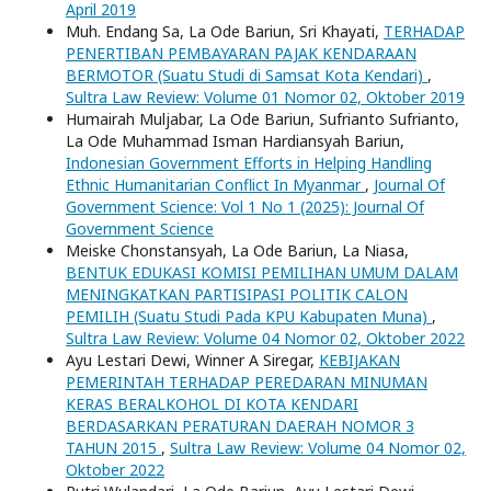
April 2019
Muh. Endang Sa, La Ode Bariun, Sri Khayati,
TERHADAP
PENERTIBAN PEMBAYARAN PAJAK KENDARAAN
BERMOTOR (Suatu Studi di Samsat Kota Kendari)
,
Sultra Law Review: Volume 01 Nomor 02, Oktober 2019
Humairah Muljabar, La Ode Bariun, Sufrianto Sufrianto,
La Ode Muhammad Isman Hardiansyah Bariun,
Indonesian Government Efforts in Helping Handling
Ethnic Humanitarian Conflict In Myanmar
,
Journal Of
Government Science: Vol 1 No 1 (2025): Journal Of
Government Science
Meiske Chonstansyah, La Ode Bariun, La Niasa,
BENTUK EDUKASI KOMISI PEMILIHAN UMUM DALAM
MENINGKATKAN PARTISIPASI POLITIK CALON
PEMILIH (Suatu Studi Pada KPU Kabupaten Muna)
,
Sultra Law Review: Volume 04 Nomor 02, Oktober 2022
Ayu Lestari Dewi, Winner A Siregar,
KEBIJAKAN
PEMERINTAH TERHADAP PEREDARAN MINUMAN
KERAS BERALKOHOL DI KOTA KENDARI
BERDASARKAN PERATURAN DAERAH NOMOR 3
TAHUN 2015
,
Sultra Law Review: Volume 04 Nomor 02,
Oktober 2022