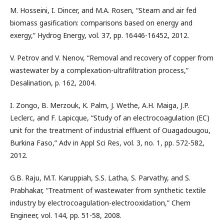
M. Hosseini, I. Dincer, and M.A. Rosen, “Steam and air fed
biomass gasification: comparisons based on energy and
exergy,” Hydrog Energy, vol. 37, pp. 16446-16452, 2012.
V. Petrov and V. Nenov, “Removal and recovery of copper from
wastewater by a complexation-ultrafiltration process,”
Desalination, p. 162, 2004.
I. Zongo, B. Merzouk, K. Palm, J. Wethe, A.H. Maiga, J.P.
Leclerc, and F. Lapicque, “Study of an electrocoagulation (EC)
unit for the treatment of industrial effluent of Ouagadougou,
Burkina Faso,” Adv in Appl Sci Res, vol. 3, no. 1, pp. 572-582,
2012.
G.B. Raju, M.T. Karuppiah, S.S. Latha, S. Parvathy, and S.
Prabhakar, “Treatment of wastewater from synthetic textile
industry by electrocoagulation-electrooxidation,” Chem
Engineer, vol. 144, pp. 51-58, 2008.