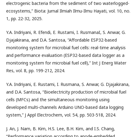
electrogenic bacteria from the sediment of two waterlogged-
ecosystems,” Biota: Jurnal Ilmiah Ilmu-Ilmu Hayati, vol. 10, no.
1, pp. 22-32, 2025.
Y.A. Indriyani, R. Efendi, E. Rustami, I. RusmanaI, S. Anwar, G.
Djajakirana, and D.A. Santosa, “Affordable ESP32-based
monitoring system for microbial fuel cells: real-time analysis
and performance evaluation (ESP32-based data logger as a
monitoring system for microbial fuel cell),” Int J Energ Water
Res, vol. 8, pp. 199-212, 2024.
Y.A. Indriyani, E. Rustami, I. Rusmana, S. Anwar, G. Djajakirana,
and D.A. Santosa, “Bioelectricity production of microbial fuel
cells (MFCs) and the simultaneous monitoring using
developed multi-channels Arduino UNO-based data logging
system,” J Appl Electrochem, vol. 54, pp. 503-518, 2024.
J. An, J. Nam, B. Kim, H.S. Lee, B.H. Kim, and I.S. Chang,
“Performance variation according to anode-embedded