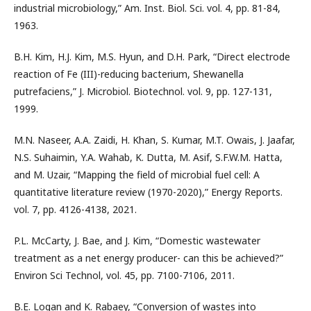
industrial microbiology,” Am. Inst. Biol. Sci. vol. 4, pp. 81-84,
1963.
B.H. Kim, H.J. Kim, M.S. Hyun, and D.H. Park, “Direct electrode
reaction of Fe (III)-reducing bacterium, Shewanella
putrefaciens,” J. Microbiol. Biotechnol. vol. 9, pp. 127-131,
1999.
M.N. Naseer, A.A. Zaidi, H. Khan, S. Kumar, M.T. Owais, J. Jaafar,
N.S. Suhaimin, Y.A. Wahab, K. Dutta, M. Asif, S.F.W.M. Hatta,
and M. Uzair, “Mapping the field of microbial fuel cell: A
quantitative literature review (1970-2020),” Energy Reports.
vol. 7, pp. 4126-4138, 2021.
P.L. McCarty, J. Bae, and J. Kim, “Domestic wastewater
treatment as a net energy producer- can this be achieved?”
Environ Sci Technol, vol. 45, pp. 7100-7106, 2011.
B.E. Logan and K. Rabaey, “Conversion of wastes into