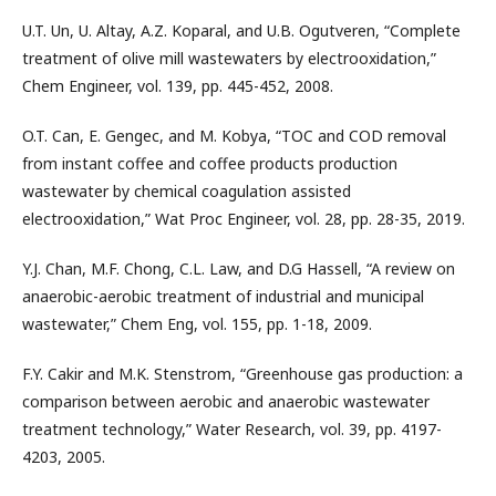
U.T. Un, U. Altay, A.Z. Koparal, and U.B. Ogutveren, “Complete
treatment of olive mill wastewaters by electrooxidation,”
Chem Engineer, vol. 139, pp. 445-452, 2008.
O.T. Can, E. Gengec, and M. Kobya, “TOC and COD removal
from instant coffee and coffee products production
wastewater by chemical coagulation assisted
electrooxidation,” Wat Proc Engineer, vol. 28, pp. 28-35, 2019.
Y.J. Chan, M.F. Chong, C.L. Law, and D.G Hassell, “A review on
anaerobic-aerobic treatment of industrial and municipal
wastewater,” Chem Eng, vol. 155, pp. 1-18, 2009.
F.Y. Cakir and M.K. Stenstrom, “Greenhouse gas production: a
comparison between aerobic and anaerobic wastewater
treatment technology,” Water Research, vol. 39, pp. 4197-
4203, 2005.