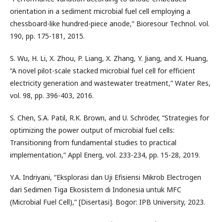
orientation in a sediment microbial fuel cell employing a
chessboard-like hundred-piece anode,” Bioresour Technol. vol.
190, pp. 175-181, 2015.
S. Wu, H. Li, X. Zhou, P. Liang, X. Zhang, Y. Jiang, and X. Huang,
“A novel pilot-scale stacked microbial fuel cell for efficient
electricity generation and wastewater treatment,” Water Res,
vol. 98, pp. 396-403, 2016.
S. Chen, S.A. Patil, R.K. Brown, and U. Schröder, “Strategies for
optimizing the power output of microbial fuel cells:
Transitioning from fundamental studies to practical
implementation,” Appl Energ, vol. 233-234, pp. 15-28, 2019.
Y.A. Indriyani, “Eksplorasi dan Uji Efisiensi Mikrob Electrogen
dari Sedimen Tiga Ekosistem di Indonesia untuk MFC
(Microbial Fuel Cell),” [Disertasi]. Bogor: IPB University, 2023.