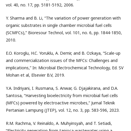
vol. 40, no. 17, pp. 5181-5192, 2006.
Y. Sharma and B. Li, “The variation of power generation with
organic substrates in single chamber microbial fuel cells
(SCMFCs),” Bioresour Technol, vol. 101, no. 6, pp. 1844-1850,
2010.
E.O. Koroglu, H.C. Yoruklu, A. Demir, and B. Ozkaya, “Scale-up
and commercialization issues of the MFCs: Challenges and
implications,” In: Microbial Electrochemical Technology, Ed. SV
Mohan et al, Elsevier B.V, 2019.
Y.A. Indriyani, I. Rusmana, S. Anwar, G. Djajakirana, and D.A.
Santosa, “Harvesting bioelectricity from microbial fuel cells
(MFCs) powered by electroactive microbes,” Jurnal Teknik
Pertanian Lampung (JTEP), vol. 12, no. 3, pp. 583-596, 2023.
R.M. Rachma, V. Reinaldo, A. Muhyinsyah, and T. Setiadi,
“Electricity generation from tapioca wastewater using a