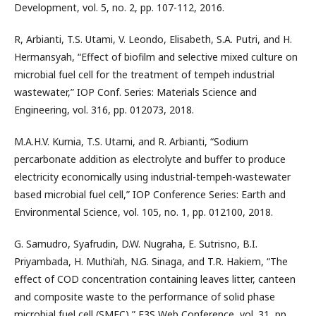
Development, vol. 5, no. 2, pp. 107-112, 2016.
R, Arbianti, T.S. Utami, V. Leondo, Elisabeth, S.A. Putri, and H.
Hermansyah, “Effect of biofilm and selective mixed culture on
microbial fuel cell for the treatment of tempeh industrial
wastewater,” IOP Conf. Series: Materials Science and
Engineering, vol. 316, pp. 012073, 2018.
M.A.H.V. Kurnia, T.S. Utami, and R. Arbianti, “Sodium
percarbonate addition as electrolyte and buffer to produce
electricity economically using industrial-tempeh-wastewater
based microbial fuel cell,” IOP Conference Series: Earth and
Environmental Science, vol. 105, no. 1, pp. 012100, 2018.
G. Samudro, Syafrudin, D.W. Nugraha, E. Sutrisno, B.I.
Priyambada, H. Muthi’ah, N.G. Sinaga, and T.R. Hakiem, “The
effect of COD concentration containing leaves litter, canteen
and composite waste to the performance of solid phase
microbial fuel cell (SMFC),” E3S Web Conference, vol. 31, pp.