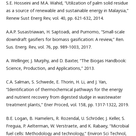
S.E. Hosseini and M.A. Wahid, “Utilization of palm solid residue
as a source of renewable and sustainable energy in Malaysia,”
Renew Sust Energ Rev, vol. 40, pp. 621-632, 2014.
A.A.P. Susastriawan, H. Saptoadi, and Purnomo, “Small-scale
downdraft gasifiers for biomass gasification: A review,” Ren.
Sus. Energ. Rev, vol. 76, pp. 989-1003, 2017.
A. Wellinger, J. Murphy, and D. Baxter, “The Biogas Handbook:
Science, Production, and Applications,” 2013.
C.A. Salman, S. Schwede, E. Thorin, H. Li, and J. Yan,
“Identification of thermochemical pathways for the energy
and nutrient recovery from digested sludge in wastewater
treatment plants,” Ener Proced, vol. 158, pp. 1317-1322, 2019.
B.E. Logan, B. Hamelers, R. Rozendal, U. Schröder, J. Keller, S.
Freguia, P. Aelterman, W. Verstraete, and K. Rabaey, “Microbial
fuel cells: Methodology and technology,” Environ Sci Technol,