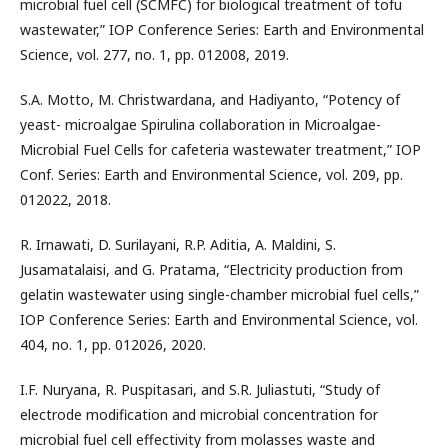
microbial fuel cell (SCMFC) for biological treatment of tofu
wastewater,” IOP Conference Series: Earth and Environmental
Science, vol. 277, no. 1, pp. 012008, 2019.
S.A. Motto, M. Christwardana, and Hadiyanto, “Potency of
yeast- microalgae Spirulina collaboration in Microalgae-
Microbial Fuel Cells for cafeteria wastewater treatment,” IOP
Conf. Series: Earth and Environmental Science, vol. 209, pp.
012022, 2018.
R. Irnawati, D. Surilayani, R.P. Aditia, A. Maldini, S.
Jusamatalaisi, and G. Pratama, “Electricity production from
gelatin wastewater using single-chamber microbial fuel cells,”
IOP Conference Series: Earth and Environmental Science, vol.
404, no. 1, pp. 012026, 2020.
I.F. Nuryana, R. Puspitasari, and S.R. Juliastuti, “Study of
electrode modification and microbial concentration for
microbial fuel cell effectivity from molasses waste and