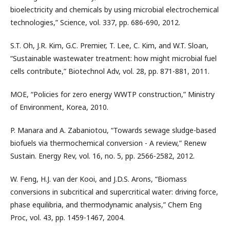
bioelectricity and chemicals by using microbial electrochemical
technologies,” Science, vol. 337, pp. 686-690, 2012.
S.T. Oh, J.R. Kim, G.C. Premier, T. Lee, C. Kim, and W.T. Sloan,
“Sustainable wastewater treatment: how might microbial fuel
cells contribute,” Biotechnol Adv, vol. 28, pp. 871-881, 2011.
MOE, “Policies for zero energy WWTP construction,” Ministry
of Environment, Korea, 2010.
P. Manara and A. Zabaniotou, “Towards sewage sludge-based
biofuels via thermochemical conversion - A review,” Renew
Sustain. Energy Rev, vol. 16, no. 5, pp. 2566-2582, 2012.
W. Feng, H.J. van der Kooi, and J.D.S. Arons, “Biomass
conversions in subcritical and supercritical water: driving force,
phase equilibria, and thermodynamic analysis,” Chem Eng
Proc, vol. 43, pp. 1459-1467, 2004.