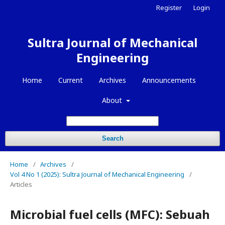
Register
Login
Sultra Journal of Mechanical
Engineering
Home
Current
Archives
Announcements
About
Search
Home
/
Archives
/
Vol 4 No 1 (2025): Sultra Journal of Mechanical Engineering
/
Articles
Microbial fuel cells (MFC): Sebuah