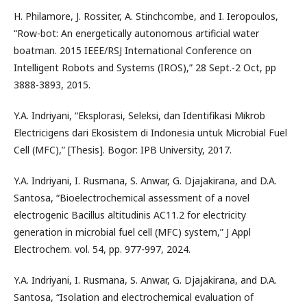
H. Philamore, J. Rossiter, A. Stinchcombe, and I. Ieropoulos,
“Row-bot: An energetically autonomous artificial water
boatman. 2015 IEEE/RSJ International Conference on
Intelligent Robots and Systems (IROS),” 28 Sept.-2 Oct, pp
3888-3893, 2015.
Y.A. Indriyani, “Eksplorasi, Seleksi, dan Identifikasi Mikrob
Electricigens dari Ekosistem di Indonesia untuk Microbial Fuel
Cell (MFC),” [Thesis]. Bogor: IPB University, 2017.
Y.A. Indriyani, I. Rusmana, S. Anwar, G. Djajakirana, and D.A.
Santosa, “Bioelectrochemical assessment of a novel
electrogenic Bacillus altitudinis AC11.2 for electricity
generation in microbial fuel cell (MFC) system,” J Appl
Electrochem. vol. 54, pp. 977-997, 2024.
Y.A. Indriyani, I. Rusmana, S. Anwar, G. Djajakirana, and D.A.
Santosa, “Isolation and electrochemical evaluation of