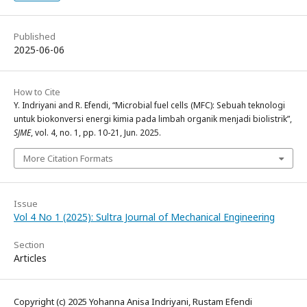
Published
2025-06-06
How to Cite
Y. Indriyani and R. Efendi, “Microbial fuel cells (MFC): Sebuah teknologi
untuk biokonversi energi kimia pada limbah organik menjadi biolistrik”,
SJME
, vol. 4, no. 1, pp. 10-21, Jun. 2025.
More Citation Formats
Issue
Vol 4 No 1 (2025): Sultra Journal of Mechanical Engineering
Section
Articles
Copyright (c) 2025 Yohanna Anisa Indriyani, Rustam Efendi