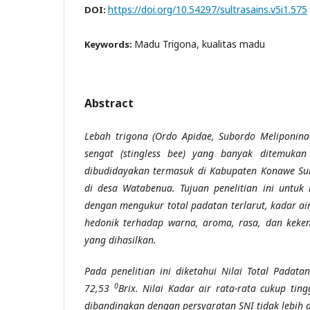
https://doi.org/10.54297/sultrasains.v5i1.575
DOI:
Madu Trigona, kualitas madu
Keywords:
Abstract
Lebah trigona (Ordo Apidae, Subordo Meliponin
sengat (stingless bee) yang banyak ditemukan
dibudidayakan termasuk di Kabupaten Konawe Su
di desa Watabenua.
Tujuan penelitian ini
untuk
dengan mengukur
total
padatan terlarut, kadar a
hedonik
terhadap warna, aroma, rasa, dan keke
yang dihasilkan.
Pada penelitian ini diketahui
Nilai Total Padatan
0
72,53
Brix. Nilai Kadar air rata-rata cukup tin
dibandingkan dengan persyaratan SNI tidak lebih 