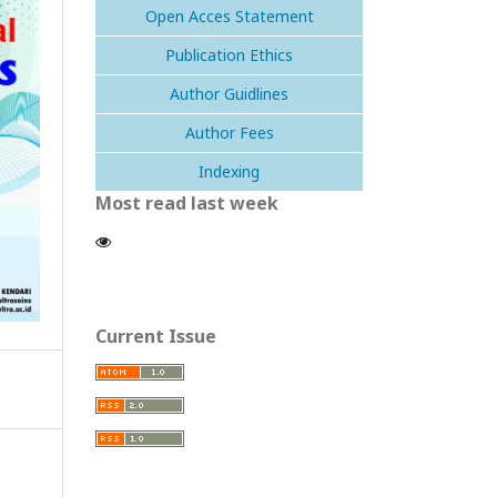
Open Acces Statement
Publication Ethics
Author Guidlines
Author Fees
Indexing
Most read last week
Current Issue