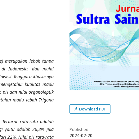
ae) merupakan lebah tanpa
 di In
donesia
, dan mulai
lawesi Tenggara khususnya
 mengetahui
kualitas madu
ir, pH dan
nilai organoleptik
ntalan madu lebah Trigona
Download PDF
 Terlarut rata-rata adalah
ggi yaitu adalah 26,3% jika
Published
2024-02-20
dari 22%.
Nilai pH rata-rata