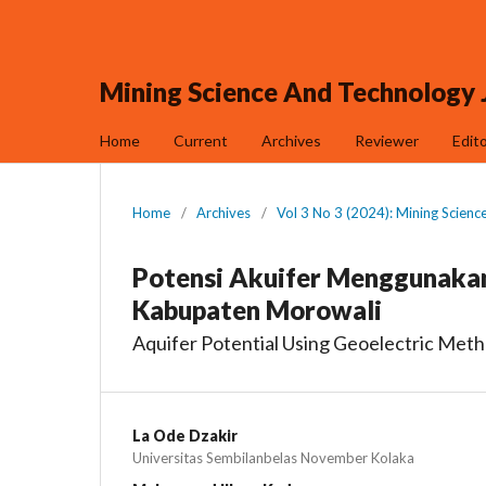
Mining Science And Technology 
Home
Current
Archives
Reviewer
Edit
Home
/
Archives
/
Vol 3 No 3 (2024): Mining Scienc
Potensi Akuifer Menggunakan
Kabupaten Morowali
Aquifer Potential Using Geoelectric Meth
La Ode Dzakir
Universitas Sembilanbelas November Kolaka