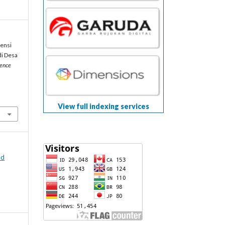
tensi
di Desa
ience
View full indexing services
nd