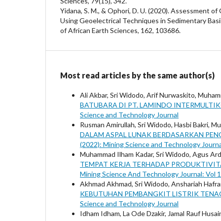
Sciences, 79(15), 342.
Yidana, S. M., & Ophori, D. U. (2020). Assessment o
Using Geoelectrical Techniques in Sedimentary Basin
of African Earth Sciences, 162, 103686.
Most read articles by the same author(s)
Ali Akbar, Sri Widodo, Arif Nurwaskito, Muha
BATUBARA DI PT. LAMINDO INTERMULTI
Science and Technology Journal
Rusman Amirullah, Sri Widodo, Hasbi Bakri, 
DALAM ASPAL LUNAK BERDASARKAN PE
(2022): Mining Science and Technology Journa
Muhammad Ilham Kadar, Sri Widodo, Agus Ardi
TEMPAT KERJA TERHADAP PRODUKTIVIT
Mining Science And Technology Journal: Vol 1
Akhmad Akhmad, Sri Widodo, Anshariah Hafra
KEBUTUHAN PEMBANGKIT LISTRIK TENA
Science and Technology Journal
Idham Idham, La Ode Dzakir, Jamal Rauf Husai