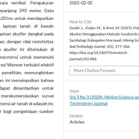
2025-02-05
ra vertikal. Pengukuran
sepanjang 290 meter. Data
es2DInv untuk mendapatkan
How to Cite
si lapisan tanah di bawah
Dzakir, L., Kadar, M., & Amir, M. (2025). Po
apisan akuifer dangkal pada
Akuifer Menggunakan Metode Geolistrik 
Sambalagi, Kabupaten Morowali.
Mining Sc
, dengan nilai resistivitas
And Technology Journal
,
3
(3), 177-186.
 akuifer ini ditemukan di
https://doi.org/10.54297/minetech-
berpotensi untuk memenuhi
journal.v3i3.886
rasi Wenner terbukti efektif
More Citation Formats
h penelitian, memungkinkan
tian ini menyimpulkan bahwa
dapat dimanfaatkan untuk
Issue
 merekomendasikan survei
Vol 3 No 3 (2024): Mining Science a
Technology Journal
si air tanah di wilayah ini.
sar bagi pengelolaan sumber
Section
Articles