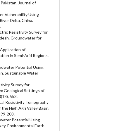
Pakistan. Journal of
fer Vulnerability Using
River Delta, China.
.
ctric Resistivity Survey for
adesh. Groundwater for
 Application of
tion in Semi-Arid Regions.
undwater Potential Using
an. Sustainable Water
tivity Survey for
x Geological Settings of
(18), 553.
trical Resistivity Tomography
the High Agri Valley Basin,
199-208.
ndwater Potential Using
rkey. Environmental Earth