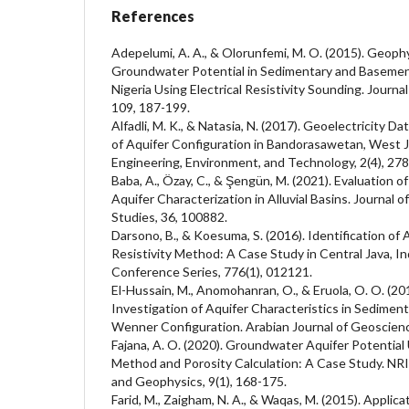
References
Adepelumi, A. A., & Olorunfemi, M. O. (2015). Geophy
Groundwater Potential in Sedimentary and Basemen
Nigeria Using Electrical Resistivity Sounding. Journal
109, 187-199.
Alfadli, M. K., & Natasia, N. (2017). Geoelectricity Da
of Aquifer Configuration in Bandorasawetan, West J
Engineering, Environment, and Technology, 2(4), 27
Baba, A., Özay, C., & Şengün, M. (2021). Evaluation 
Aquifer Characterization in Alluvial Basins. Journal 
Studies, 36, 100882.
Darsono, B., & Koesuma, S. (2016). Identification of 
Resistivity Method: A Case Study in Central Java, In
Conference Series, 776(1), 012121.
El-Hussain, M., Anomohanran, O., & Eruola, O. O. (20
Investigation of Aquifer Characteristics in Sedime
Wenner Configuration. Arabian Journal of Geoscience
Fajana, A. O. (2020). Groundwater Aquifer Potential U
Method and Porosity Calculation: A Case Study. NR
and Geophysics, 9(1), 168-175.
Farid, M., Zaigham, N. A., & Waqas, M. (2015). Applic