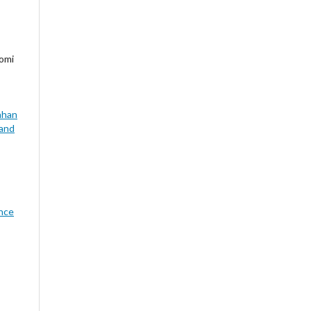
omi
ahan
 and
ence