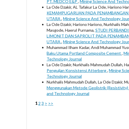
PT. MEDCO E&P
,
Mining Science And Technol
La Ode Dzakir, AL Tafakur La Ode, Hariono Har
KEMAMPUGARUAN PADA PENAMBANGAN B
UTARA
,
Mining Science And Technology Journ
La Ode Dzakir, Hariono Hariono, Nurkhalis 
Masgode, Haerul Purnama,
STUDI PERBANDI
LIMONIT DAN SAPROLIT PADA PENAMBAN
UTARA
,
Mining Science And Technology Journ
Muhammad Ilham Kadar, Andi Muhammad Yusuf 
Baku Utama Portland Composite Cement
,
Mi
Technology Journal
La Ode Dzakir, Nurkhalis Mahmudah Dullah, Ha
Pengujian Konsistensi Atterberg
,
Mining Sci
Technology Journal
Nurkhalis Mahmudah Dullah, La Ode Dzakir, 
Menggunakan Metode Geolistrik (Resistivity)
and Technology Journal
1
2
3
>
>>