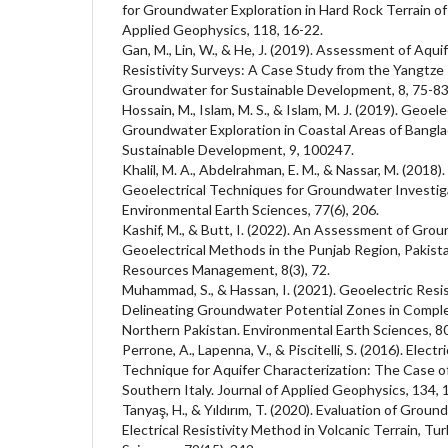
for Groundwater Exploration in Hard Rock Terrain of 
Applied Geophysics, 118, 16-22.
Gan, M., Lin, W., & He, J. (2019). Assessment of Aqui
Resistivity Surveys: A Case Study from the Yangtze 
Groundwater for Sustainable Development, 8, 75-83
Hossain, M., Islam, M. S., & Islam, M. J. (2019). Geoele
Groundwater Exploration in Coastal Areas of Bangl
Sustainable Development, 9, 100247.
Khalil, M. A., Abdelrahman, E. M., & Nassar, M. (2018).
Geoelectrical Techniques for Groundwater Investiga
Environmental Earth Sciences, 77(6), 206.
Kashif, M., & Butt, I. (2022). An Assessment of Gro
Geoelectrical Methods in the Punjab Region, Pakist
Resources Management, 8(3), 72.
Muhammad, S., & Hassan, I. (2021). Geoelectric Resis
Delineating Groundwater Potential Zones in Comple
Northern Pakistan. Environmental Earth Sciences, 80
Perrone, A., Lapenna, V., & Piscitelli, S. (2016). Elec
Technique for Aquifer Characterization: The Case of 
Southern Italy. Journal of Applied Geophysics, 134, 
Tanyaş, H., & Yıldırım, T. (2020). Evaluation of Grou
Electrical Resistivity Method in Volcanic Terrain, Tu