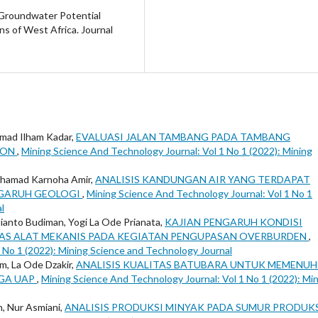
f Groundwater Potential
s of West Africa. Journal
mmad Ilham Kadar,
EVALUASI JALAN TAMBANG PADA TAMBANG
KON
,
Mining Science And Technology Journal: Vol 1 No 1 (2022): Mining
Muhamad Karnoha Amir,
ANALISIS KANDUNGAN AIR YANG TERDAPAT
NGARUH GEOLOGI
,
Mining Science And Technology Journal: Vol 1 No 1
l
anto Budiman, Yogi La Ode Prianata,
KAJIAN PENGARUH KONDISI
AS ALAT MEKANIS PADA KEGIATAN PENGUPASAN OVERBURDEN
,
 No 1 (2022): Mining Science and Technology Journal
m, La Ode Dzakir,
ANALISIS KUALITAS BATUBARA UNTUK MEMENUH
GA UAP
,
Mining Science And Technology Journal: Vol 1 No 1 (2022): Mi
n, Nur Asmiani,
ANALISIS PRODUKSI MINYAK PADA SUMUR PRODUK