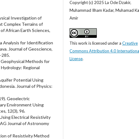
Copyright (c) 2025 La Ode Dzakir,
Muhammad Ilham Kadar, Muhamad Ka
sical Investigation of
Amir
t Complex Terrains of
 of African Earth Sciences,
ta Analysis for Identification
This work is licensed under a
Creative
ava. Journal of Geoscience,
Commons Attribution 4.0 Internationa
8-285.
License
.
of Geophysical Methods for
of Hydrology: Regional
Aquifer Potential Using
donesia. Journal of Physics:
19). Geoelectric
ntary Environment Using
s, 12(3), 96.
sing Electrical Resistivity
IAG Journal of Astronomy
ation of Resistivity Method