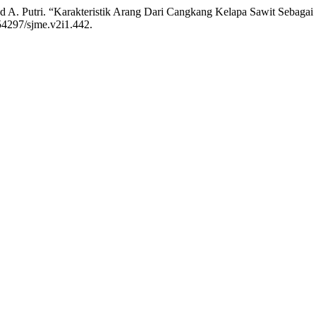
nd A. Putri. “Karakteristik Arang Dari Cangkang Kelapa Sawit Sebag
.54297/sjme.v2i1.442.