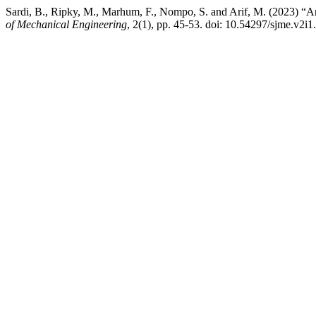
Sardi, B., Ripky, M., Marhum, F., Nompo, S. and Arif, M. (2023) “An
of Mechanical Engineering
, 2(1), pp. 45-53. doi: 10.54297/sjme.v2i1