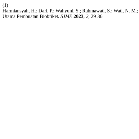
(1)
Harmiansyah, H.; Dari, P.; Wahyuni, S.; Rahmawati, S.; Wati, N. M.
Utama Pembuatan Biobriket.
SJME
2023
,
2
, 29-36.