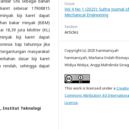
tandar SNI sebagai bahan
Issue
 karet sebesar 17908815
Vol 4 No 1 (2025): Sultra Journal o
Mechanical Engineering
minyak biji karet dapat
bahan bakar minyak (BBM)
Section
 18,39 juta kiloliter (KL)
Articles
minyak biji karet dapat
esia tiap tahunnya jika
Copyright (c) 2025 harmiansyah
etergantungan masyarakat
harmiansyah, Marliana Indah Rismaya
erbahan dasar biji karet
Widiya Widiya, Anggi Mahdinda Sina
h rendah, sehingga dapat
This work is licensed under a
Creativ
Commons Attribution 4.0 Internationa
License
.
, Institut Teknologi