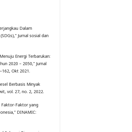
 Terjangkau Dalam
DGs),” Jurnal sosial dan
l Menuju Energi Terbarukan:
hun 2020 – 2050,” Jurnal
4–162, Okt 2021.
iesel Berbasis Minyak
, vol. 27, no. 2, 2022.
is Faktor-Faktor yang
donesia,” DINAMIC: