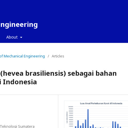
Engineering
About
l of Mechanical Engineering
/
Articles
 (hevea brasiliensis) sebagai bahan
i Indonesia
ut Teknologi Sumatera