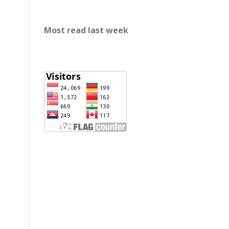
Most read last week
rp888
slot gacor
https://mariabravopsicologia.com/mapa-
del-sitio/