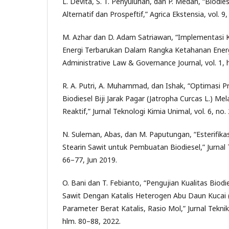
L. Devita, S. T. Penyuluhan, dan P. Medan, “Biodie
Alternatif dan Prospeftif,” Agrica Ekstensia, vol. 9
M. Azhar dan D. Adam Satriawan, “Implementasi K
Energi Terbarukan Dalam Rangka Ketahanan Energ
Administrative Law & Governance Journal, vol. 1, 
R. A. Putri, A. Muhammad, dan Ishak, “Optimasi
Biodiesel Biji Jarak Pagar (Jatropha Curcas L.) Mel
Reaktif,” Jurnal Teknologi Kimia Unimal, vol. 6, no.
N. Suleman, Abas, dan M. Paputungan, “Esterifikas
Stearin Sawit untuk Pembuatan Biodiesel,” Jurnal Te
66–77, Jun 2019.
O. Bani dan T. Febianto, “Pengujian Kualitas Biodi
Sawit Dengan Katalis Heterogen Abu Daun Kucai 
Parameter Berat Katalis, Rasio Mol,” Jurnal Teknik 
hlm. 80–88, 2022.