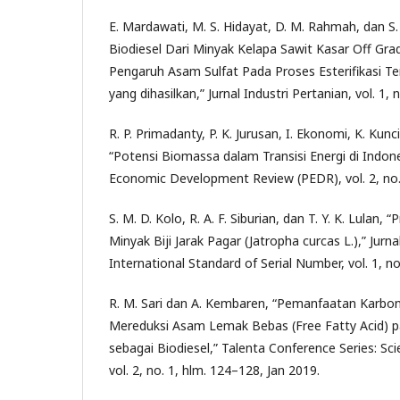
E. Mardawati, M. S. Hidayat, D. M. Rahmah, dan S.
Biodiesel Dari Minyak Kelapa Sawit Kasar Off Gra
Pengaruh Asam Sulfat Pada Proses Esterifikasi T
yang dihasilkan,” Jurnal Industri Pertanian, vol. 1, 
R. P. Primadanty, P. K. Jurusan, I. Ekonomi, K. Kunc
“Potensi Biomassa dalam Transisi Energi di Indon
Economic Development Review (PEDR), vol. 2, no.
S. M. D. Kolo, R. A. F. Siburian, dan T. Y. K. Lulan, 
Minyak Biji Jarak Pagar (Jatropha curcas L.),” Jurna
International Standard of Serial Number, vol. 1, n
R. M. Sari dan A. Kembaren, “Pemanfaatan Karbo
Mereduksi Asam Lemak Bebas (Free Fatty Acid) 
sebagai Biodiesel,” Talenta Conference Series: Sc
vol. 2, no. 1, hlm. 124–128, Jan 2019.