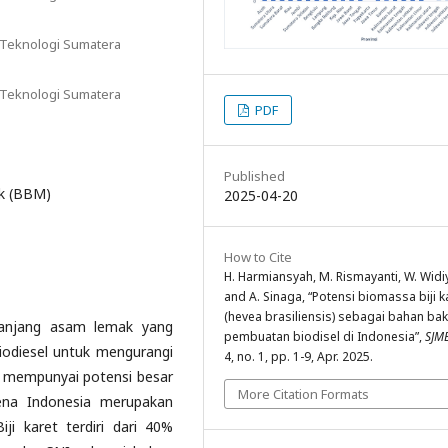
ut Teknologi Sumatera
ut Teknologi Sumatera
PDF
Published
ak (BBM)
2025-04-20
How to Cite
H. Harmiansyah, M. Rismayanti, W. Widi
and A. Sinaga, “Potensi biomassa biji k
(hevea brasiliensis) sebagai bahan ba
 panjang asam lemak yang
pembuatan biodisel di Indonesia”,
SJM
iodiesel untuk mengurangi
4, no. 1, pp. 1-9, Apr. 2025.
et mempunyai potensi besar
More Citation Formats
ena Indonesia merupakan
ji karet terdiri dari 40%