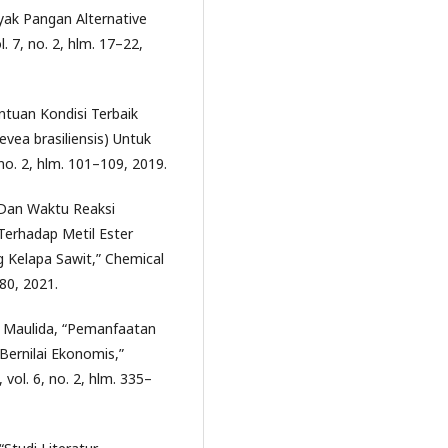
nyak Pangan Alternative
. 7, no. 2, hlm. 17–22,
ntuan Kondisi Terbaik
vea brasiliensis) Untuk
 no. 2, hlm. 101–109, 2019.
 Dan Waktu Reaksi
 Terhadap Metil Ester
Kelapa Sawit,” Chemical
–80, 2021.
a Maulida, “Pemanfaatan
Bernilai Ekonomis,”
ol. 6, no. 2, hlm. 335–