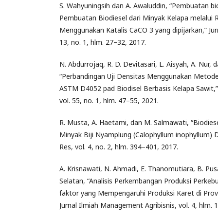
S. Wahyuningsih dan A. Awaluddin, “Pembuatan bio
Pembuatan Biodiesel dari Minyak Kelapa melalui R
Menggunakan Katalis CaCO 3 yang dipijarkan,” Jurn
13, no. 1, hlm. 27–32, 2017.
N. Abdurrojaq, R. D. Devitasari, L. Aisyah, A. Nur,
“Perbandingan Uji Densitas Menggunakan Meto
ASTM D4052 pad Biodisel Berbasis Kelapa Sawit,”
vol. 55, no. 1, hlm. 47–55, 2021.
R. Musta, A. Haetami, dan M. Salmawati, “Biodiesel
Minyak Biji Nyamplung (Calophyllum inophyllum) 
Res, vol. 4, no. 2, hlm. 394–401, 2017.
A. Krisnawati, N. Ahmadi, E. Thanomutiara, B. Pusat
Selatan, “Analisis Perkembangan Produksi Perkeb
faktor yang Mempengaruhi Produksi Karet di Prov
Jurnal Ilmiah Management Agribisnis, vol. 4, hlm. 