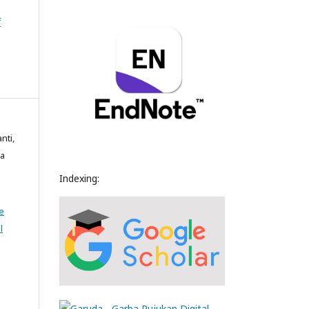
f
nti,
ga
Indexing:
e
l