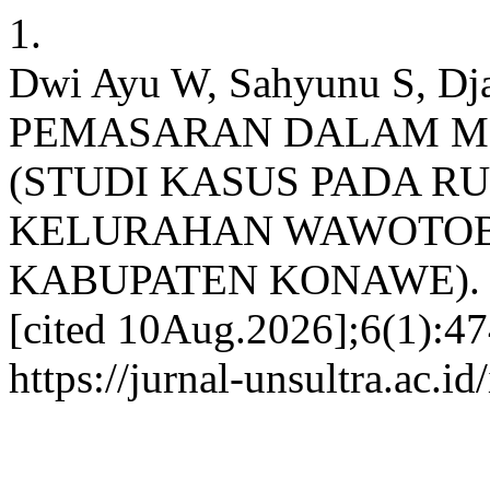
1.
Dwi Ayu W, Sahyunu S, D
PEMASARAN DALAM M
(STUDI KASUS PADA 
KELURAHAN WAWOTOB
KABUPATEN KONAWE). sjeb
[cited 10Aug.2026];6(1):47
https://jurnal-unsultra.ac.i