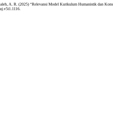
. and Saleh, A. R. (2025) “Relevansi Model Kurikulum Humanistik dan K
uj.v5i1.1116.