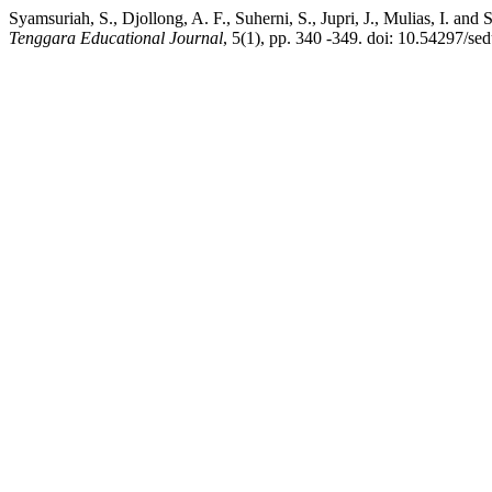
Syamsuriah, S., Djollong, A. F., Suherni, S., Jupri, J., Mulias, I
Tenggara Educational Journal
, 5(1), pp. 340 -349. doi: 10.54297/sed