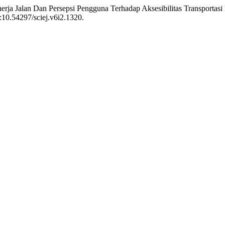
rja Jalan Dan Persepsi Pengguna Terhadap Aksesibilitas Transportas
i:10.54297/sciej.v6i2.1320.