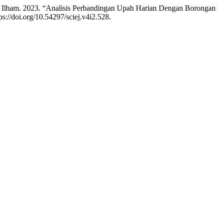
y Ilham. 2023. “Analisis Perbandingan Upah Harian Dengan Boronga
ps://doi.org/10.54297/sciej.v4i2.528.