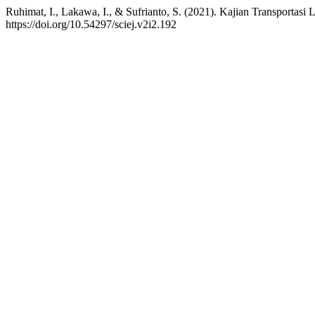
Ruhimat, I., Lakawa, I., & Sufrianto, S. (2021). Kajian Transport
https://doi.org/10.54297/sciej.v2i2.192