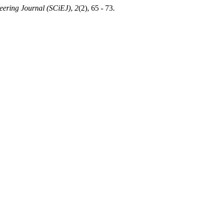
neering Journal (SCiEJ)
,
2
(2), 65 - 73.