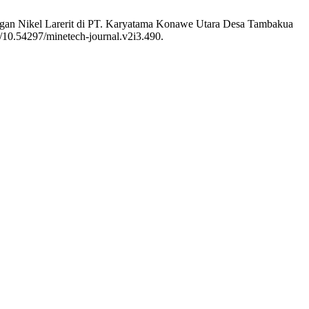
angan Nikel Larerit di PT. Karyatama Konawe Utara Desa Tambakua
g/10.54297/minetech-journal.v2i3.490.