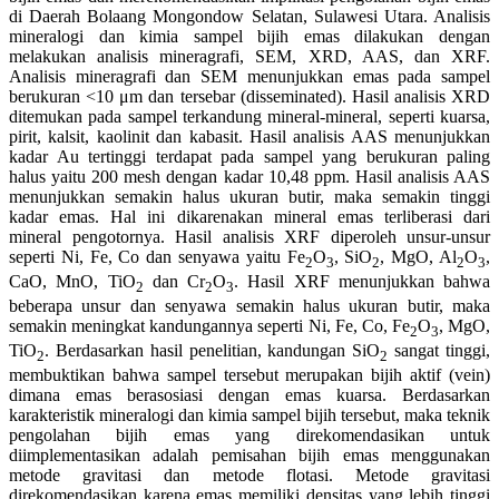
di Daerah Bolaang Mongondow Selatan, Sulawesi Utara. Analisis
mineralogi dan kimia sampel bijih emas dilakukan dengan
melakukan analisis mineragrafi, SEM, XRD, AAS, dan XRF.
Analisis mineragrafi dan SEM menunjukkan emas pada sampel
berukuran <10 μm dan tersebar (disseminated). Hasil analisis XRD
ditemukan pada sampel terkandung mineral-mineral, seperti kuarsa,
pirit, kalsit, kaolinit dan kabasit. Hasil analisis AAS menunjukkan
kadar Au tertinggi terdapat pada sampel yang berukuran paling
halus yaitu 200 mesh dengan kadar 10,48 ppm. Hasil analisis AAS
menunjukkan semakin halus ukuran butir, maka semakin tinggi
kadar emas. Hal ini dikarenakan mineral emas terliberasi dari
mineral pengotornya. Hasil analisis XRF diperoleh unsur-unsur
seperti Ni, Fe, Co dan senyawa yaitu Fe
O
, SiO
, MgO, Al
O
,
2
3
2
2
3
CaO, MnO, TiO
dan Cr
O
. Hasil XRF menunjukkan bahwa
2
2
3
beberapa unsur dan senyawa semakin halus ukuran butir, maka
semakin meningkat kandungannya seperti Ni, Fe, Co, Fe
O
, MgO,
2
3
TiO
. Berdasarkan hasil penelitian, kandungan SiO
sangat tinggi,
2
2
membuktikan bahwa sampel tersebut merupakan bijih aktif (vein)
dimana emas berasosiasi dengan emas kuarsa. Berdasarkan
karakteristik mineralogi dan kimia sampel bijih tersebut, maka teknik
pengolahan bijih emas yang direkomendasikan untuk
diimplementasikan adalah pemisahan bijih emas menggunakan
metode gravitasi dan metode flotasi. Metode gravitasi
direkomendasikan karena emas memiliki densitas yang lebih tinggi