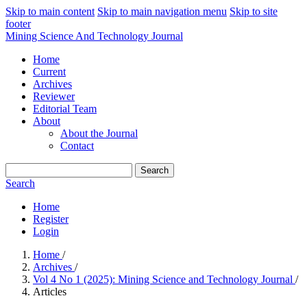
Skip to main content
Skip to main navigation menu
Skip to site
footer
Mining Science And Technology Journal
Home
Current
Archives
Reviewer
Editorial Team
About
About the Journal
Contact
Search
Search
Home
Register
Login
Home
/
Archives
/
Vol 4 No 1 (2025): Mining Science and Technology Journal
/
Articles