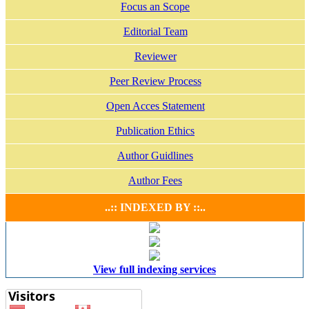
Focus an Scope
Editorial Team
Reviewer
Peer Review Process
Open Acces Statement
Publication Ethics
Author Guidlines
Author Fees
..:: INDEXED BY ::..
View full indexing services