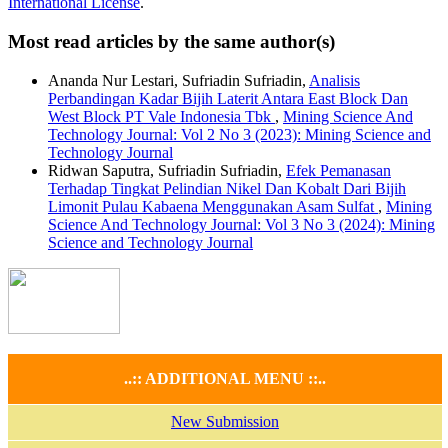
International License
.
Most read articles by the same author(s)
Ananda Nur Lestari, Sufriadin Sufriadin,
Analisis
Perbandingan Kadar Bijih Laterit Antara East Block Dan
West Block PT Vale Indonesia Tbk
,
Mining Science And
Technology Journal: Vol 2 No 3 (2023): Mining Science and
Technology Journal
Ridwan Saputra, Sufriadin Sufriadin,
Efek Pemanasan
Terhadap Tingkat Pelindian Nikel Dan Kobalt Dari Bijih
Limonit Pulau Kabaena Menggunakan Asam Sulfat
,
Mining
Science And Technology Journal: Vol 3 No 3 (2024): Mining
Science and Technology Journal
..:: ADDITIONAL MENU ::..
New Submission