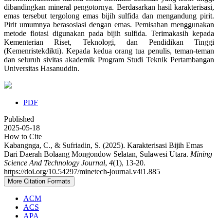
dibandingkan mineral pengotornya. Berdasarkan hasil karakterisasi,
emas tersebut tergolong emas bijih sulfida dan mengandung pirit.
Pirit umumnya berasosiasi dengan emas. Pemisahan menggunakan
metode flotasi digunakan pada bijih sulfida. Terimakasih kepada
Kementerian Riset, Teknologi, dan Pendidikan Tinggi
(Kemenristekdikti). Kepada kedua orang tua penulis, teman-teman
dan seluruh sivitas akademik Program Studi Teknik Pertambangan
Universitas Hasanuddin.
PDF
Published
2025-05-18
How to Cite
Kabangnga, C., & Sufriadin, S. (2025). Karakterisasi Bijih Emas
Dari Daerah Bolaang Mongondow Selatan, Sulawesi Utara.
Mining
Science And Technology Journal
,
4
(1), 13-20.
https://doi.org/10.54297/minetech-journal.v4i1.885
More Citation Formats
ACM
ACS
APA