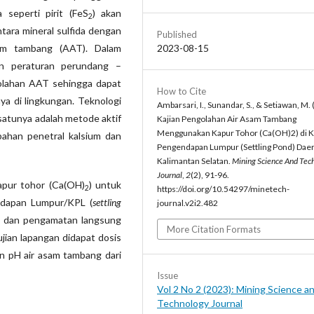
 seperti pirit (FeS
) akan
2
antara mineral sulfida dengan
Published
2023-08-15
sam tambang (AAT). Dalam
n peraturan perundang –
olahan AAT sehingga dapat
How to Cite
ya di lingkungan. Teknologi
Ambarsari, I., Sunandar, S., & Setiawan, M.
satunya adalah metode aktif
Kajian Pengolahan Air Asam Tambang
Menggunakan Kapur Tohor (Ca(OH)2) di 
bahan penetral kalsium dan
Pengendapan Lumpur (Settling Pond) Dae
Kalimantan Selatan.
Mining Science And Tec
Journal
,
2
(2), 91-96.
apur tohor (Ca(OH)
) untuk
2
https://doi.org/10.54297/minetech-
ndapan Lumpur/KPL (
settling
journal.v2i2.482
ium dan pengamatan langsung
More Citation Formats
ujian lapangan didapat dosis
an pH air asam tambang dari
Issue
Vol 2 No 2 (2023): Mining Science a
Technology Journal