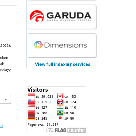
 (2023).
Kolam
rah
View full indexing services
hnology
nd