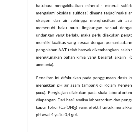
batubara mengakibatkan mineral - mineral sulfida
mengalami oksidasi sulfidasi, dimana terjadi reaksi 
oksigen dan air sehingga menghasilkan air a
memenuhi baku mutu lingkungan sesuai denga
undangan yang berlaku maka perlu dilakukan peng
memiliki kualitas yang sesuai dengan pemanfaatann
pengolahan AAT telah banyak dikembangkan, salah 
menggunakan bahan kimia yang bersifat alkalin (
ammonia).
Penelitan ini difokuskan pada penggunaan dosis k
menaikkan pH air asam tambang di Kolam Penge
pond
). Pengkajian dilakukan pada skala laborator
dilapangan. Dari hasil analisa laboratorium dan peng
kapur tohor (Ca(OH)
) yang efektif untuk menaikk
2
pH awal 4 yaitu 0,4 gr/l.